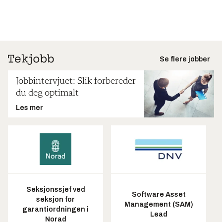
Se flere jobber
Jobbintervjuet: Slik forbereder
du deg optimalt
Les mer
Seksjonssjef ved
Software Asset
seksjon for
Management (SAM)
garantiordningen i
Lead
Norad