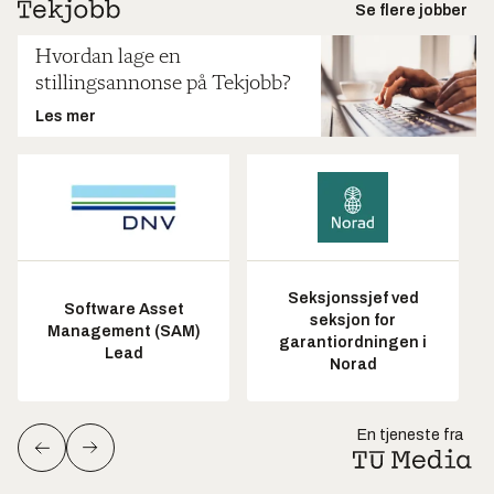
Se flere jobber
Hvordan lage en
stillingsannonse på Tekjobb?
Les mer
Seksjonssjef ved
Software Asset
seksjon for
Management (SAM)
garantiordningen i
Lead
Norad
En tjeneste fra