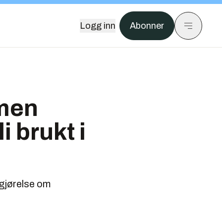
Logg inn
Abonner
 men
 brukt i
egjørelse om