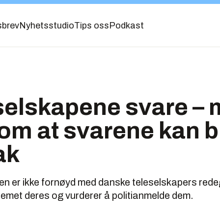
sbrev
Nyhetsstudio
Tips oss
Podkast
selskapene svare –
om at svarene kan bli
ak
sen er ikke fornøyd med danske teleselskapers red
emet deres og vurderer å politianmelde dem.