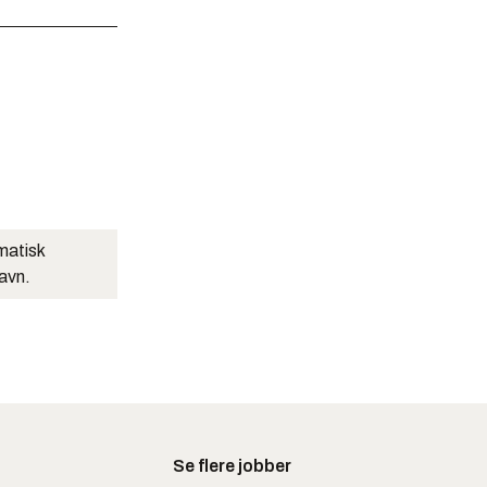
matisk
navn.
Se flere jobber