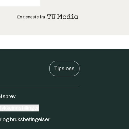
En tjeneste fra
Tips oss
tsbrev
ykkeinnstillinger
r og bruksbetingelser