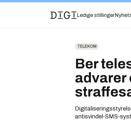
Ledige stillinger
Nyhet
TELEKOM
Ber tele
advarer 
straffes
Digitaliseringsstyrel
antisvindel-SMS-syst