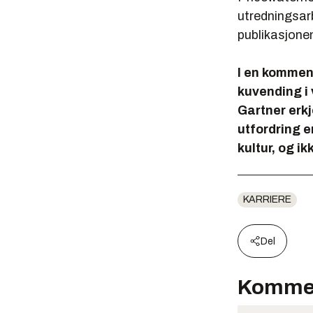
utredningsarb
publikasjone
I en kommen
kuvending i 
Gartner erk
utfordring e
kultur, og i
KARRIERE
Del
Komme