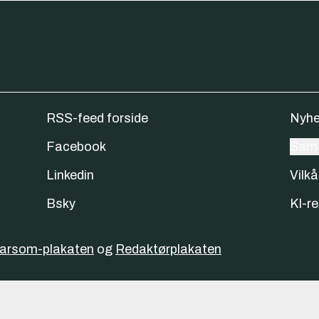
RSS-feed forside
Nyhe
Facebook
Samt
Linkedin
Vilkå
Bsky
KI-re
varsom-plakaten
og
Redaktørplakaten