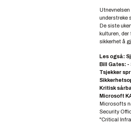
Utnevnelsen
understreke s
De siste uken
kulturen, der
sikkerhet å g
Les også:
S
Bill Gates: 
Tsjekker spr
Sikkerhetso
Kritisk sårb
Microsoft K
Microsofts n
Security Offic
"Critical Inf