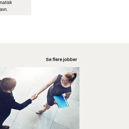
matisk
navn.
Se flere jobber