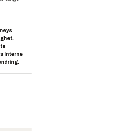
rneys
ighet.
ste
s interne
endring.