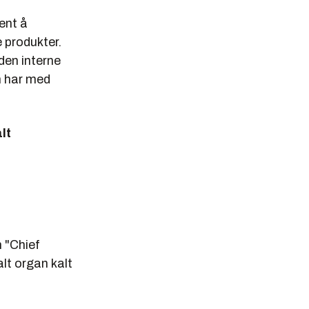
ment å
e produkter.
den interne
m har med
lt
n "Chief
alt organ kalt