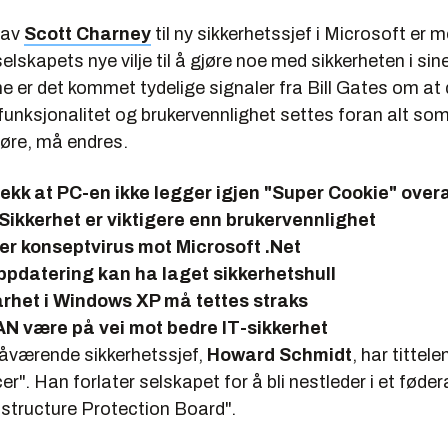
 av
Scott Charney
til ny sikkerhetssjef i Microsoft er 
elskapets nye vilje til å gjøre noe med sikkerheten i sin
e er det kommet tydelige signaler fra Bill Gates om at 
 funksjonalitet og brukervennlighet settes foran alt so
jøre, må endres.
jekk at PC-en ikke legger igjen "Super Cookie" overa
- Sikkerhet er viktigere enn brukervennlighet
er konseptvirus mot Microsoft .Net
ppdatering kan ha laget sikkerhetshull
arhet i Windows XP må tettes straks
AN være på vei mot bedre IT-sikkerhet
åværende sikkerhetssjef,
Howard Schmidt
, har tittele
er". Han forlater selskapet for å bli nestleder i et føder
rastructure Protection Board".