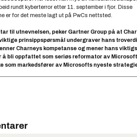
eid rundt kyberterror etter 11. september i fjor. Disse
ne er for det meste lagt ut på PwCs nettsted.
tar til utnevnelsen, peker Gartner Group på at Cha
viktige prinsippspørsmål undergraver hans troverd
jenner Charneys kompetanse og mener hans viktig
r å bli oppfattet som seriøs reformator av Microsoft
kke som markedsfører av Microsofts nyeste strategi
ntarer