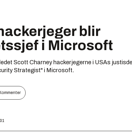
ackerjeger blir
tssjef i Microsoft
ledet Scott Charney hackerjegerne i USAs justisde
curity Strategist" i Microsoft.
Kommenter
:01