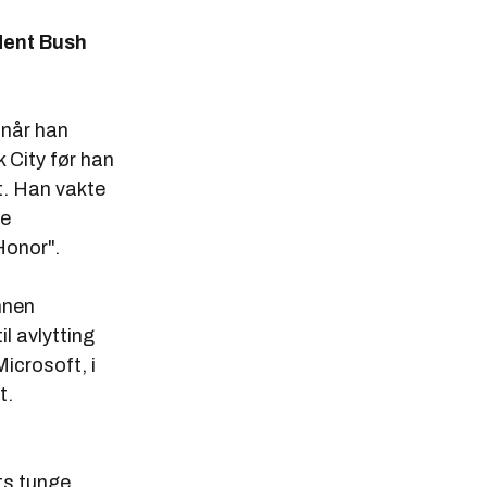
ident Bush
 når han
k City før han
t. Han vakte
de
Honor".
nnen
l avlytting
icrosoft, i
t.
ts tunge