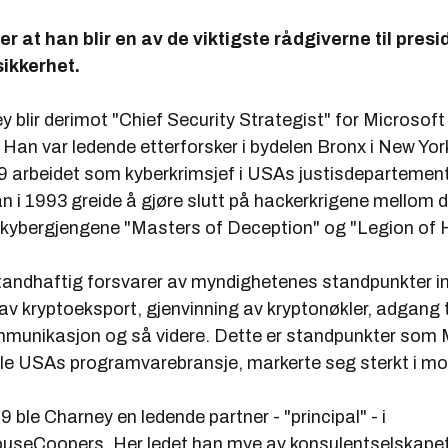
r at han blir en av de viktigste rådgiverne til pres
ikkerhet.
 blir derimot "Chief Security Strategist" for Microsoft
il. Han var ledende etterforsker i bydelen Bronx i New Yor
999 arbeidet som kyberkrimsjef i USAs justisdepartemen
n i 1993 greide å gjøre slutt på hackerkrigene mellom 
e kybergjengene "Masters of Deception" og "Legion of 
tandhaftig forsvarer av myndighetenes standpunkter i
v kryptoeksport, gjenvinning av kryptonøkler, adgang ti
ommunikasjon og så videre. Dette er standpunkter som M
ele USAs programvarebransje, markerte seg sterkt i mo
9 ble Charney en ledende partner - "principal" - i
useCoopers. Her ledet han mye av konsulentselskape