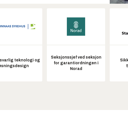
Seksjonssjef ved seksjon
varlig teknologi og
Sik
for garantiordningen i
øsningsdesign
Norad