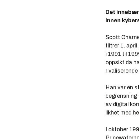
Det innebære
innen kybers
Scott Charney
tiltrer 1. apr
i 1991 til 1
oppsikt da ha
rivaliserend
Han var en s
begrensning a
av digital k
likhet med h
I oktober 199
Pricewaterho