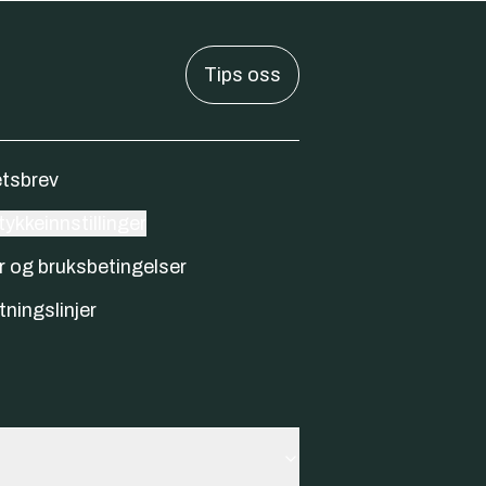
Tips oss
tsbrev
ykkeinnstillinger
r og bruksbetingelser
tningslinjer