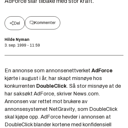
AdForce slår tilbake med stor kraft.
Kommenter
Del
Hilde Nyman
3. sep. 1999 - 11:59
En annonse som annonsenettverket
AdForce
kjørte i august i år, har skapt misnøye hos
konkurrenten
DoubleClick
. Så stor misnøye at de
har saksøkt AdForce, skriver
News.com
.
Annonsen var rettet mot brukere av
annonsesystemet
NetGravity
, som DoubleClick
skal kjøpe opp. AdForce hevder i annonsen at
DoubleClick blander kortene med konfidensiell