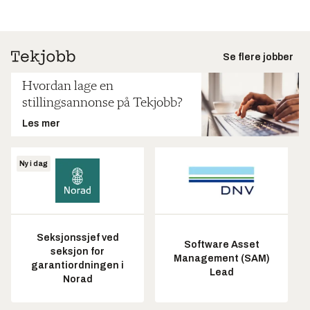
Se flere jobber
Hvordan lage en
stillingsannonse på Tekjobb?
Les mer
Ny i dag
Seksjonssjef ved
Software Asset
seksjon for
Management (SAM)
garantiordningen i
Lead
Norad