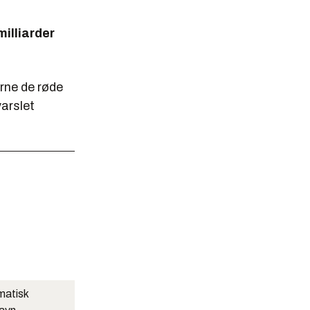
illiarder
rne de røde
varslet
matisk