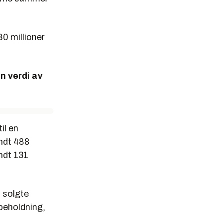
80 millioner
en verdi av
il en
undt 488
ndt 131
l solgte
ebeholdning,