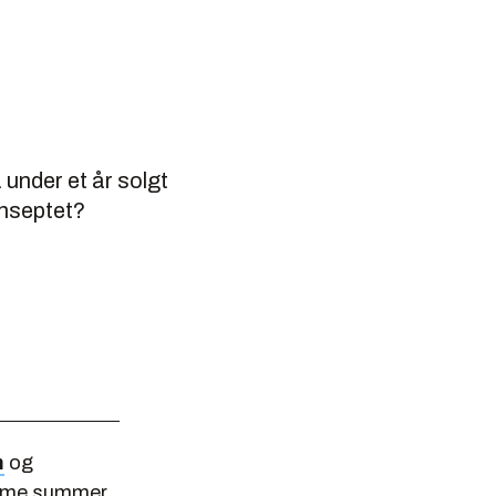
under et år solgt
onseptet?
m
og
orme summer