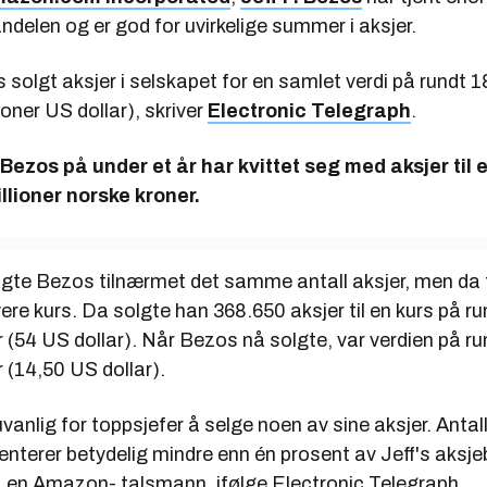
delen og er god for uvirkelige summer i aksjer.
solgt aksjer i selskapet for en samlet verdi på rundt 1
ioner US dollar), skriver
Electronic Telegraph
.
 Bezos på under et år har kvittet seg med aksjer til 
llioner norske kroner.
solgte Bezos tilnærmet det samme antall aksjer, men da t
ere kurs. Da solgte han 368.650 aksjer til en kurs på r
 (54 US dollar). Når Bezos nå solgte, var verdien på ru
 (14,50 US dollar).
 uvanlig for toppsjefer å selge noen av sine aksjer. Antal
enterer betydelig mindre enn én prosent av Jeff's aksj
ry, en Amazon- talsmann, ifølge Electronic Telegraph.