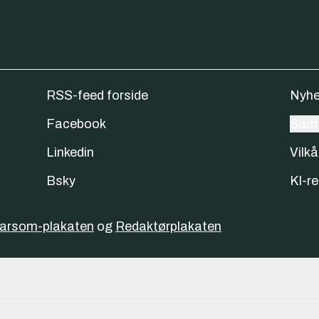
RSS-feed forside
Nyhe
Facebook
Samt
Linkedin
Vilkå
Bsky
KI-re
varsom-plakaten
og
Redaktørplakaten