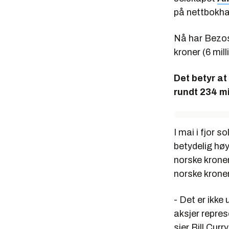
på nettbokhan
Nå har Bezos 
kroner (6 mill
Det betyr at
rundt 234 mi
I mai i fjor 
betydelig høy
norske kroner
norske kroner
- Det er ikke
aksjer repres
sier Bill Cur