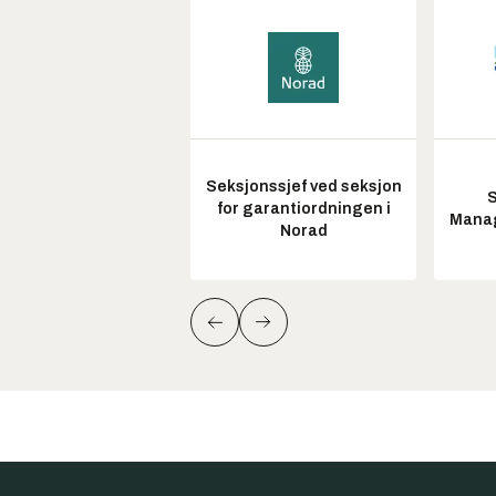
Seksjonssjef ved seksjon
S
for garantiordningen i
Manag
Norad