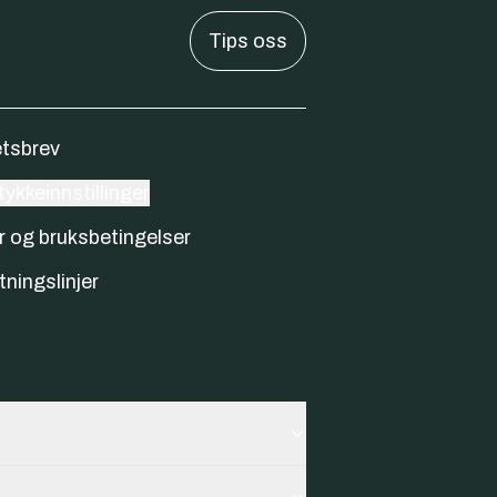
Tips oss
tsbrev
ykkeinnstillinger
r og bruksbetingelser
tningslinjer