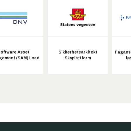
oftware Asset
Sikkerhetsarkitekt
Fagansv
ement (SAM) Lead
Skyplattform
lø