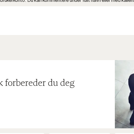
 brukerkonto. Du kan kommentere under fullt navn eller med kalle
ik forbereder du deg