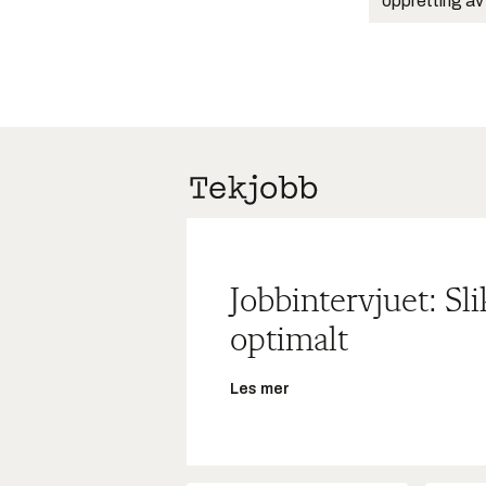
oppretting av
Jobbintervjuet: Sl
optimalt
Les mer