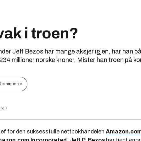
ak i troen?
er Jeff Bezos har mange aksjer igjen, har han på 
r 234 millioner norske kroner. Mister han troen på k
Kommenter
3:47
jef for den suksessfulle nettbokhandelen
Amazon.co
azon.com Incorporated
,
Jeff P. Bezos
har tjent en