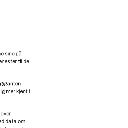
ne sine på
enester til de
-giganten­
ig mer kjent i
 over
med data om