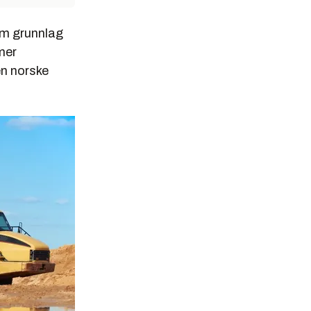
om grunnlag
mer
en norske