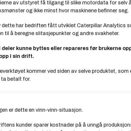
eierne av utstyret få tilgang til slike motordata for selv
ksmønster og ikke minst hvor maskinene befinner seg.
dette har bedriften fått utviklet Caterpillar Analytics 
 til å beregne slitasjepunkter og andre svakheter.
deler kunne byttes eller repareres før brukerne op
pp i sin drift.
everktøyet kommer ved siden av selve produktet, som 
 ta betalt for.
gen er dette en vinn-vinn-­situasjon.
driftens kunder sparer kostnader på å unngå produksjo