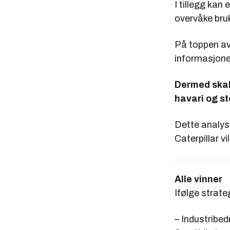
I tillegg kan 
overvåke bru
På toppen av 
informasjonen
Dermed skal 
havari og sto
Dette analys
Caterpillar vil
Alle vinner
Ifølge strate
– Industribe