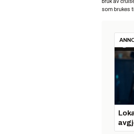
bruk av cruis
som brukes ti
ANN
Loka
avgj