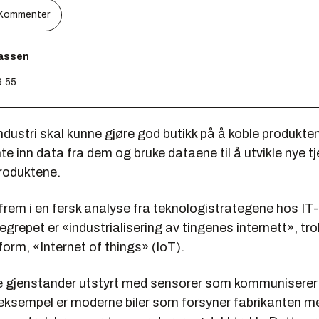
Kommenter
assen
9:55
industri skal kunne gjøre god butikk­ på å koble produkte
nte inn data fra dem og bruke dataene til å utvikle nye tj
produktene.
rem i en fersk analyse­ fra teknologistrategene hos IT
egrepet er «industrialisering av tingenes internett», trol
form, «Internet of things» (IoT).
ke gjenstander utstyrt med sensorer som kommuniserer
t eksempel er moderne biler som forsyner fabrikanten 