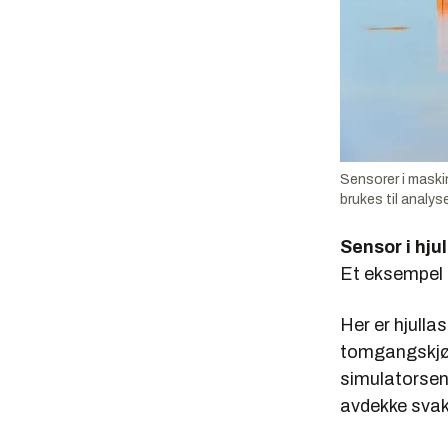
Sensorer i maski
brukes til analy
Sensor i hju
Et eksempel e
Her er hjulla
tomgangskjør
simulatorsent
avdekke svak