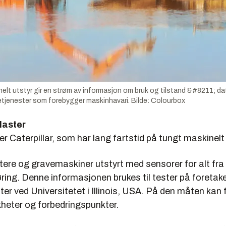
nelt utstyr gir en strøm av informasjon om bruk og tilstand &#8211; d
setjenester som forebygger maskinhavari. Bilde: Colourbox
llaster
r Caterpillar, som har lang fartstid på tungt maskinelt 
stere og gravemaskiner utstyrt med sensorer for alt fra o
ing. Denne informasjonen brukes til tester på foretak
er ved Universitetet i Illinois, USA. På den måten kan 
heter og forbedringspunkter.