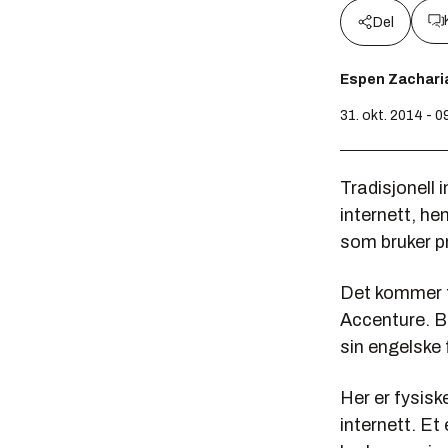
Del
Espen Zachari
31. okt. 2014 - 0
Tradisjonell 
internett, he
som bruker­ 
Det kommer f
Accenture­. B
sin engelske 
Her er fysis
internett. E