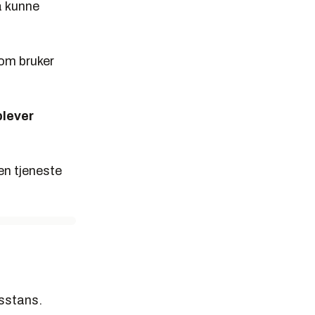
 å kunne
som bruker
plever
en tjeneste
nsstans.