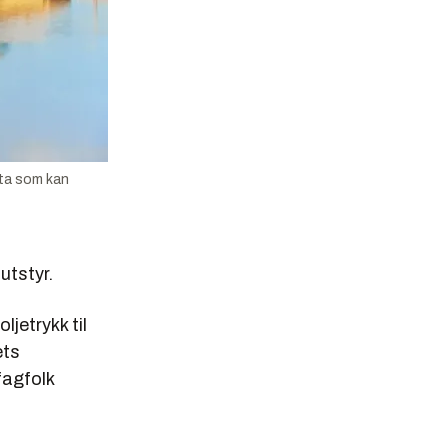
ata som kan
utstyr.
ljetrykk til
ets
fagfolk