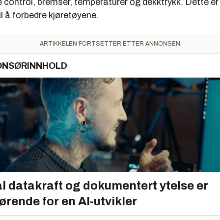
e control, bremser, temperaturer og dekktrykk. Dette e
l å forbedre kjøretøyene.
ARTIKKELEN FORTSETTER ETTER ANNONSEN
ONSØRINNHOLD
l datakraft og dokumentert ytelse er
ørende for en AI-utvikler