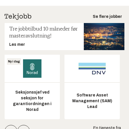
Se flere jobber
Tre jobbtilbud 10 måneder før
masteravslutning!
Les mer
Ny i dag
Seksjonssjef ved
Software Asset
seksjon for
Management (SAM)
garantiordningen i
Lead
Norad
En tjeneste fra