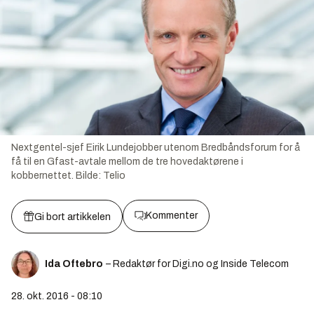
Nextgentel-sjef Eirik Lundejobber utenom Bredbåndsforum for å
få til en Gfast-avtale mellom de tre hovedaktørene i
kobbernettet.
Bilde:
Telio
Kommenter
Gi bort artikkelen
Ida Oftebro
– Redaktør for Digi.no og Inside Telecom
28. okt. 2016 - 08:10