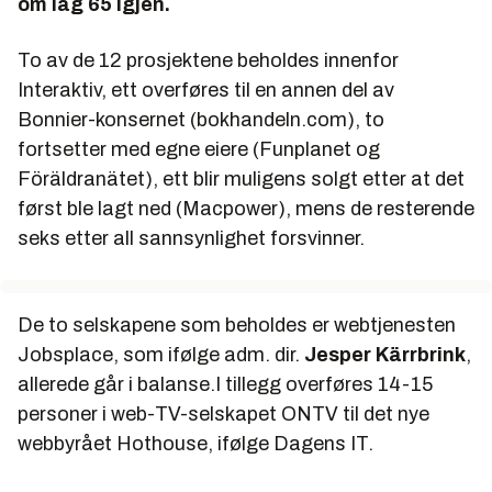
om lag 65 igjen.
To av de 12 prosjektene beholdes innenfor
Interaktiv, ett overføres til en annen del av
Bonnier-konsernet
(bokhandeln.com),
to
fortsetter med egne eiere (
Funplanet
og
Föräldranätet)
, ett blir muligens solgt etter at det
først ble lagt ned (
Macpower)
, mens de resterende
seks etter all sannsynlighet forsvinner.
De to selskapene som beholdes er webtjenesten
Jobsplace,
som ifølge adm. dir.
Jesper Kärrbrink
,
allerede går i balanse.I tillegg overføres 14-15
personer i web-TV-selskapet
ONTV
til det nye
webbyrået
Hothouse
, ifølge
Dagens IT.