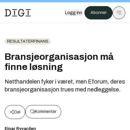
Logg inn
Abonner
RESULTATERFINANS
Bransjeorganisasjon må
finne løsning
Netthandelen fyker i været, men Eforum, deres
bransjeorganisasjon trues med nedleggelse.
Kommenter
Del
Einar Ryvarden