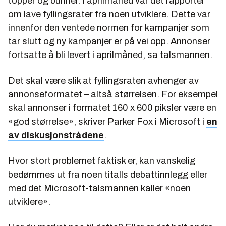
topper og bunner. I aprilmåned var det rapporter
om lave fyllingsrater fra noen utviklere. Dette var
innenfor den ventede normen for kampanjer som
tar slutt og ny kampanjer er på vei opp. Annonser
fortsatte å bli levert i aprilmåned, sa talsmannen.
Det skal være slik at fyllingsraten avhenger av
annonseformatet – altså størrelsen. For eksempel
skal annonser i formatet 160 x 600 piksler være en
«god størrelse», skriver Parker Fox i Microsoft i
en
av diskusjonstrådene
.
Hvor stort problemet faktisk er, kan vanskelig
bedømmes ut fra noen titalls debattinnlegg eller
med det Microsoft-talsmannen kaller «noen
utviklere».