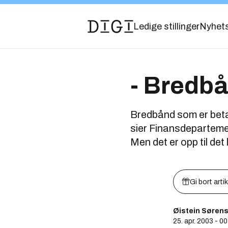
Ledige stillinger
Nyhet
- Bredbå
Bredbånd som er betalt
sier Finansdepartemen
Men det er opp til det
Gi bort arti
Øistein Søren
25. apr. 2003 - 0