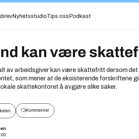
sbrev
Nyhetsstudio
Tips oss
Podkast
nd kan være skattefr
 av arbeidsgiver kan være skattefritt dersom det er 
tet, som mener at de eksisterende forskriftene gir 
 lokale skattekontoret å avgjøre slike saker.
Kommenter
kkelen
sen
0:00