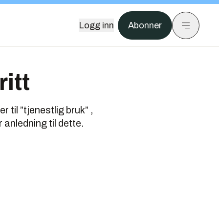
Logg inn
Abonner
itt
til ”tjenestlig bruk” ,
anledning til dette.