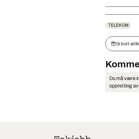
TELEKOM
Gi bort arti
Komme
Du må være in
oppretting av