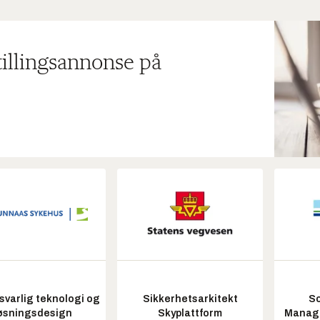
tillingsannonse på
varlig teknologi og
Sikkerhetsarkitekt
So
øsningsdesign
Skyplattform
Manag