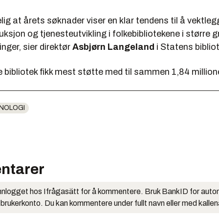
elig at årets søknader viser en klar tendens til å vektle
ksjon og tjenesteutvikling i folkebibliotekene i større g
inger, sier direktør
Asbjørn Langeland
i Statens bibliot
ibliotek fikk mest støtte med til sammen 1,84 millione
NOLOGI
ntarer
nlogget hos Ifrågasätt for å kommentere. Bruk BankID for auto
 brukerkonto. Du kan kommentere under fullt navn eller med kalle