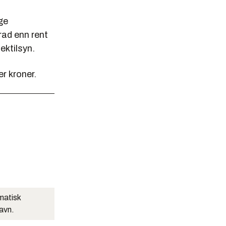
gge
rad enn rent
ektilsyn.
r kroner.
matisk
navn.