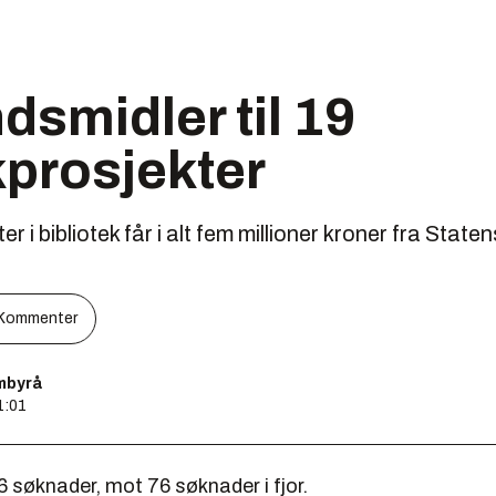
smidler til 19
kprosjekter
i bibliotek får i alt fem millioner kroner fra Statens
Kommenter
mbyrå
1:01
26 søknader, mot 76 søknader i fjor.