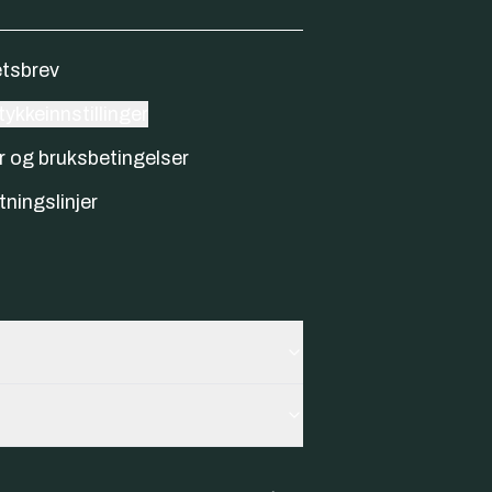
tsbrev
ykkeinnstillinger
r og bruksbetingelser
tningslinjer