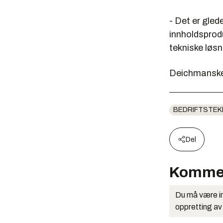
- Det er gled
innholdsprodu
tekniske løsn
Deichmanske b
BEDRIFTSTEK
Del
Komme
Du må være in
oppretting av