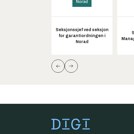
Seksjonssjef ved seksjon
S
for garantiordningen i
Manag
Norad