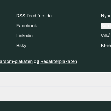
RSS-feed forside
Nyhe
Facebook
Samt
Linkedin
Vilkå
Bsky
KI-re
varsom-plakaten
og
Redaktørplakaten