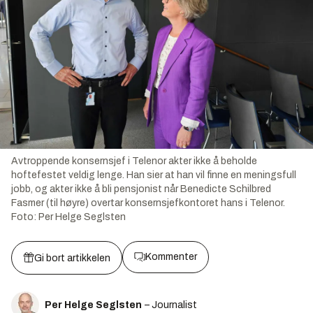
Avtroppende konsernsjef i Telenor akter ikke å beholde
hoftefestet veldig lenge. Han sier at han vil finne en meningsfull
jobb, og akter ikke å bli pensjonist når Benedicte Schilbred
Fasmer (til høyre) overtar konsernsjefkontoret hans i Telenor.
Foto:
Per Helge Seglsten
Kommenter
Gi bort artikkelen
Per Helge Seglsten
– Journalist