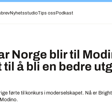
sbrev
Nyhetsstudio
Tips oss
Podkast
r Norge blir til Modi
til å bli en bedre ut
ge førte til konkurs i moderselskapet. Nå er Brig
l Modino.