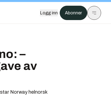
Logg inn
Abonner
no: –
gave av
htstar Norway helnorsk