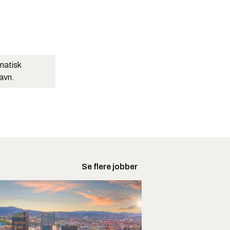
matisk
navn.
Se flere jobber