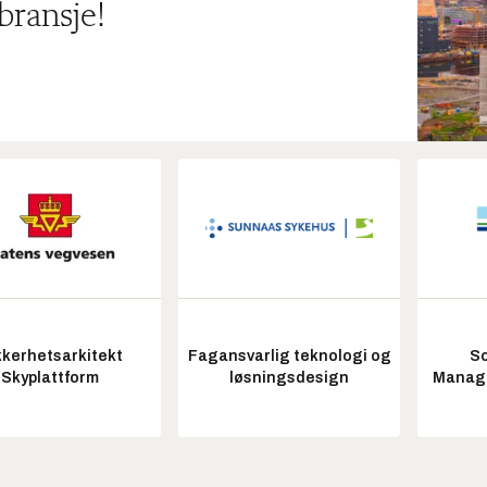
bransje!
kkerhetsarkitekt
Fagansvarlig teknologi og
So
Skyplattform
løsningsdesign
Manag