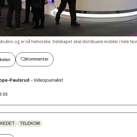
 Modino og er nå helnorske. Selskapet skal distribuere mobiler i hele No
Kommenter
kkelen
ope-Paulsrud
– Videojournalist
8:05
RKEDET
TELEKOM