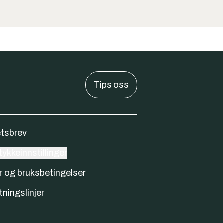
Tips oss
tsbrev
ykkeinnstillinger
r og bruksbetingelser
tningslinjer