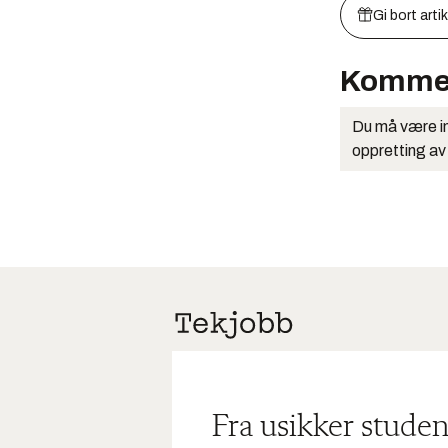
Gi bort arti
Komme
Du må være in
oppretting av
Fra usikker studen