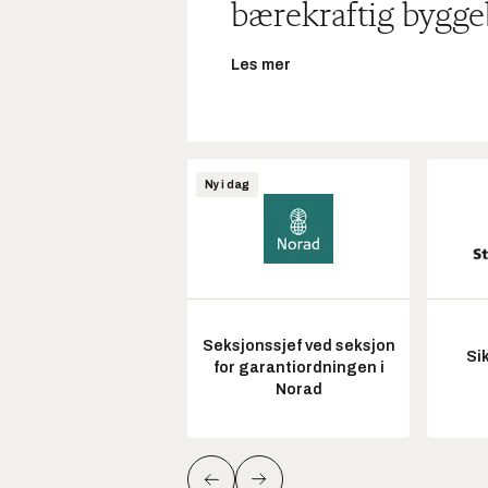
bærekraftig bygge
Les mer
Ny i dag
Seksjonssjef ved seksjon
Si
for garantiordningen i
Norad