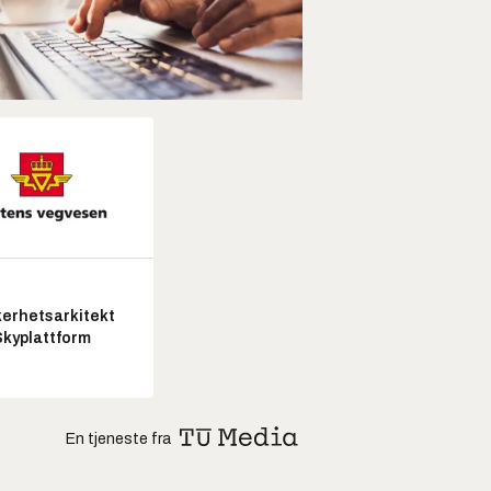
kerhetsarkitekt
Skyplattform
En tjeneste fra