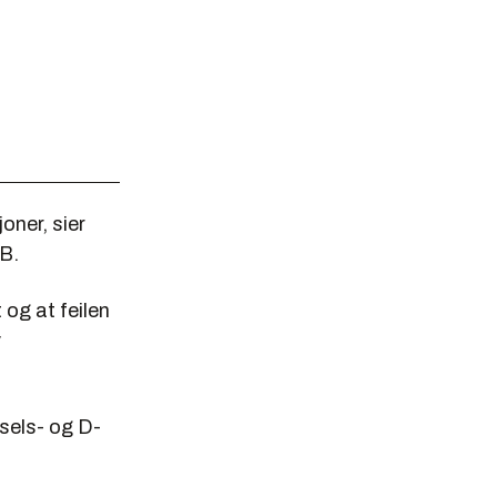
oner, sier
TB.
og at feilen
v
dsels- og D-