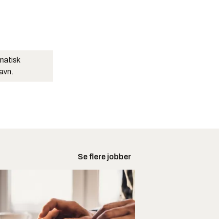
matisk
navn.
Se flere jobber