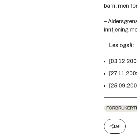
barn, men fo
– Aldersgren
inntjening m
Les også:
[03.12.20
[27.11.200
[25.09.20
FORBRUKERT
Del