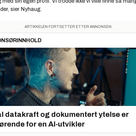
g med sin egen profil. Vi trodde ikke vi ville finne så ma
der, sier Nyhaug.
ARTIKKELEN FORTSETTER ETTER ANNONSEN
ONSØRINNHOLD
l datakraft og dokumentert ytelse er
ørende for en AI-utvikler