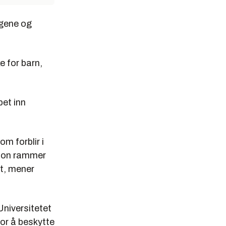
ngene og
 for barn,
pet inn
m forblir i
sjon rammer
ut, mener
Universitetet
for å beskytte