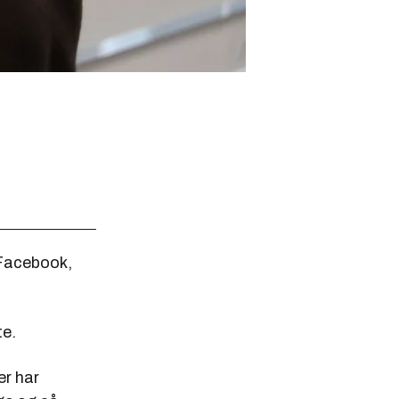
 Facebook,
te.
er har