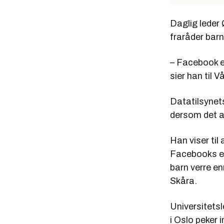
Daglig leder
fraråder bar
– Facebook e
sier han til V
Datatilsynets
dersom det a
Han viser til
Facebooks ei
barn verre en
Skåra.
Universitetsl
i Oslo peker 