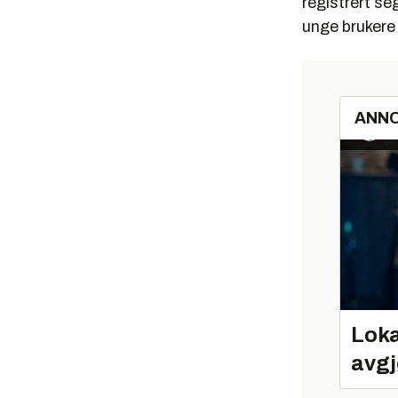
registrert se
unge brukere 
ANN
Loka
avgj