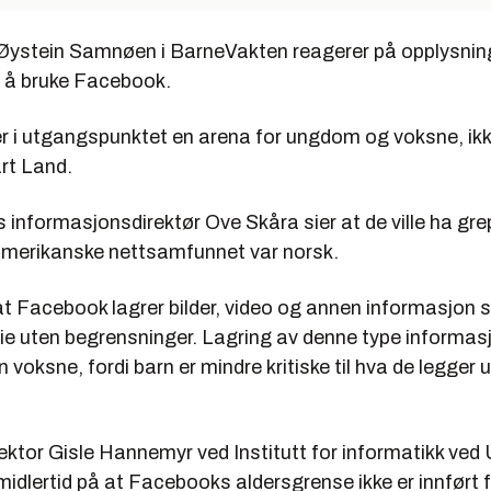
 Øystein Samnøen i BarneVakten reagerer på opplysni
n å bruke Facebook.
r i utgangspunktet en arena for ungdom og voksne, ikke
årt Land.
 informasjonsdirektør Ove Skåra sier at de ville ha gre
merikanske nettsamfunnet var norsk.
 at Facebook lagrer bilder, video og annen informasjon so
e uten begrensninger. Lagring av denne type informa
n voksne, fordi barn er mindre kritiske til hva de legger 
ektor Gisle Hannemyr ved Institutt for informatikk ved 
imidlertid på at Facebooks aldersgrense ikke er innført 