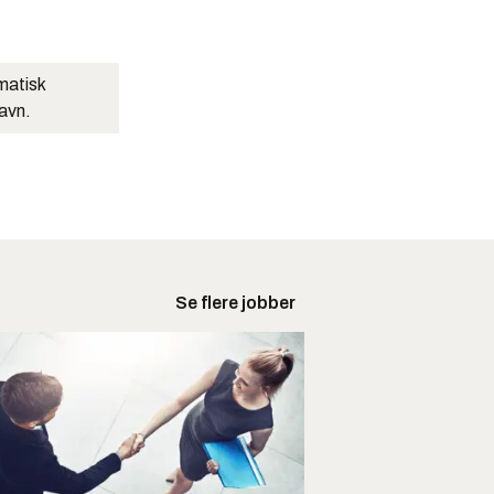
matisk
navn.
Se flere jobber