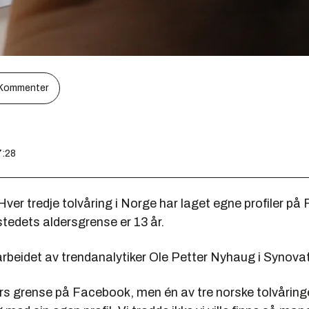
Kommenter
7:28
ver tredje tolvåring i Norge har laget egne profiler på
tedets aldersgrense er 13 år.
arbeidet av trendanalytiker Ole Petter Nyhaug i Synova
års grense på Facebook, men én av tre norske tolvåring