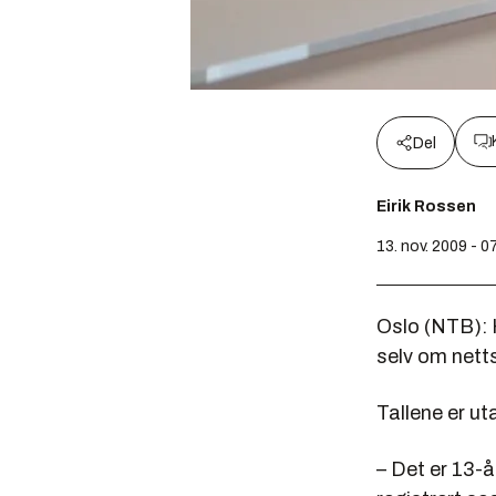
Del
Eirik Rossen
13. nov. 2009 - 0
Oslo (NTB): H
selv om netts
Tallene er ut
– Det er 13-