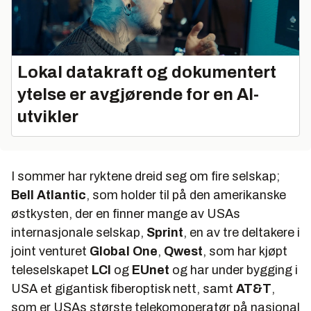
Lokal datakraft og dokumentert
ytelse er avgjørende for en AI-
utvikler
I sommer har ryktene dreid seg om fire selskap;
Bell Atlantic
, som holder til på den amerikanske
østkysten, der en finner mange av USAs
internasjonale selskap,
Sprint
, en av tre deltakere i
joint venturet
Global One
,
Qwest
, som har kjøpt
teleselskapet
LCI
og
EUnet
og har under bygging i
USA et gigantisk fiberoptisk nett, samt
AT&T
,
som er USAs største telekomoperatør på nasjonal