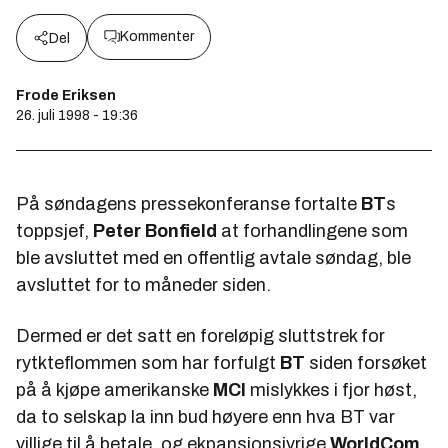
Kommenter
Del
Frode Eriksen
26. juli 1998 - 19:36
På søndagens pressekonferanse fortalte
BT
s
toppsjef,
Peter Bonfield
at forhandlingene som
ble avsluttet med en offentlig avtale søndag, ble
avsluttet for to måneder siden.
Dermed er det satt en foreløpig sluttstrek for
rytkteflommen som har forfulgt
BT
siden forsøket
på å kjøpe amerikanske
MCI
mislykkes i fjor høst,
da to selskap la inn bud høyere enn hva BT var
villige til å betale, og ekpansjonsivrige
WorldCom