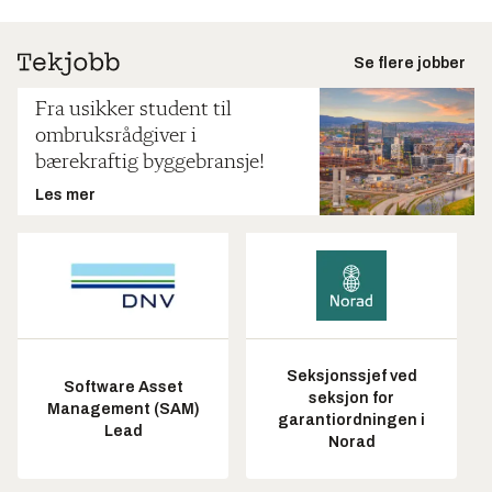
Se flere jobber
Fra usikker student til
ombruksrådgiver i
bærekraftig byggebransje!
Les mer
Seksjonssjef ved
Software Asset
seksjon for
Management (SAM)
garantiordningen i
Lead
Norad