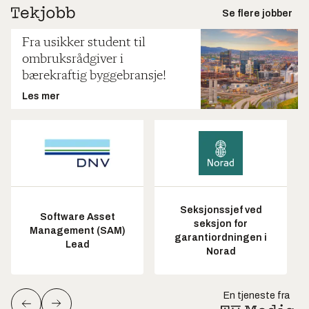
Se flere jobber
Fra usikker student til
ombruksrådgiver i
bærekraftig byggebransje!
Les mer
Seksjonssjef ved
Software Asset
seksjon for
Management (SAM)
garantiordningen i
Lead
Norad
En tjeneste fra