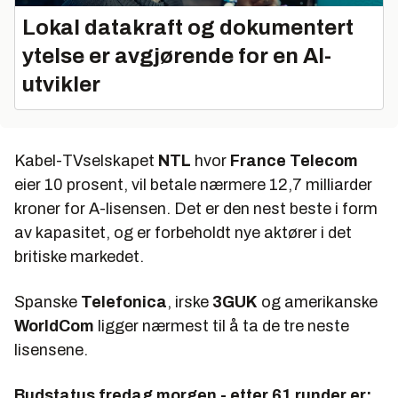
Lokal datakraft og dokumentert
ytelse er avgjørende for en AI-
utvikler
Kabel-TVselskapet
NTL
hvor
France Telecom
eier 10 prosent, vil betale nærmere 12,7 milliarder
kroner for A-lisensen. Det er den nest beste i form
av kapasitet, og er forbeholdt nye aktører i det
britiske markedet.
Spanske
Telefonica
, irske
3GUK
og amerikanske
WorldCom
ligger nærmest til å ta de tre neste
lisensene.
Budstatus fredag morgen - etter 61 runder er: