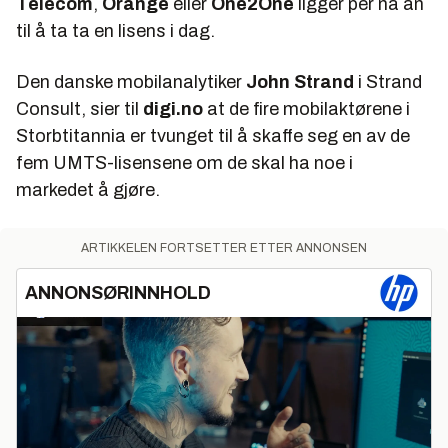
Telecom
,
Orange
eller
One2One
ligger per nå an
til å ta ta en lisens i dag.
Den danske mobilanalytiker
John Strand
i Strand
Consult, sier til
digi.no
at de fire mobilaktørene i
Storbtitannia er tvunget til å skaffe seg en av de
fem UMTS-lisensene om de skal ha noe i
markedet å gjøre.
ARTIKKELEN FORTSETTER ETTER ANNONSEN
ANNONSØRINNHOLD