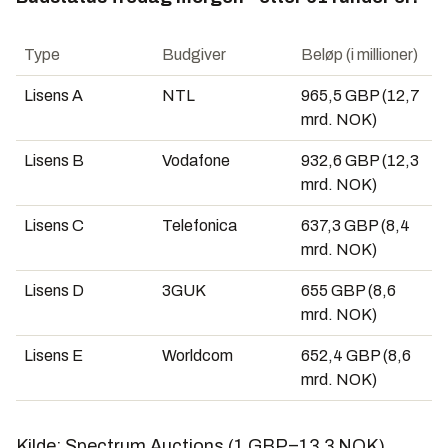
Type
Budgiver
Beløp (i millioner)
Lisens A
NTL
965,5 GBP (12,7
mrd. NOK)
Lisens B
Vodafone
932,6 GBP (12,3
mrd. NOK)
Lisens C
Telefonica
637,3 GBP (8,4
mrd. NOK)
Lisens D
3GUK
655 GBP (8,6
mrd. NOK)
Lisens E
Worldcom
652,4 GBP (8,6
mrd. NOK)
Kilde: Spectrum Auctions (1 GBP=13,3 NOK)