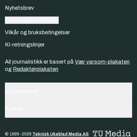
Nyhetsbrev
Samtykkeinnstillinger
Vilkår og bruksbetingelser
KI-retningslinjer
All journalistikk er basert på
Vær varsom-plakaten
og
Redaktørplakaten
Abonnement
Kontakt
© 1995-
2026
Teknisk Ukeblad Media AS