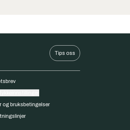
Tips oss
tsbrev
ykkeinnstillinger
r og bruksbetingelser
tningslinjer