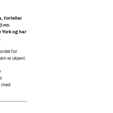
, forteller
i.no.
w York og har
.
ordel for
lm er ukjent.
e
e
er med