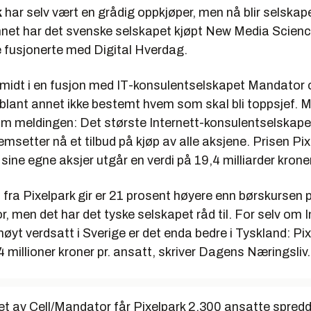
k
har selv vært en grådig oppkjøper, men nå blir selskape
nnet har det svenske selskapet kjøpt New Media Scienc
e fusjonerte med Digital Hverdag.
 midt i en fusjon med IT-konsulentselskapet Mandator o
blant annet ikke bestemt hvem som skal bli toppsjef. M
m meldingen: Det største Internett-konsulentselskapet
remsetter nå et tilbud på kjøp av alle aksjene. Prisen Pi
 sine egne aksjer utgår en verdi på 19,4 milliarder kroner
 fra Pixelpark gir er 21 prosent høyere enn børskursen 
, men det har det tyske selskapet råd til. For selv om I
høyt verdsatt i Sverige er det enda bedre i Tyskland: Pix
44 millioner kroner pr. ansatt, skriver Dagens Næringsliv.
t av Cell/Mandator får Pixelpark 2.300 ansatte spredd