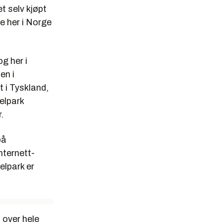
t selv kjøpt
e her i Norge
g her i
en i
 i Tyskland,
xelpark
.
på
nternett-
elpark er
 over hele