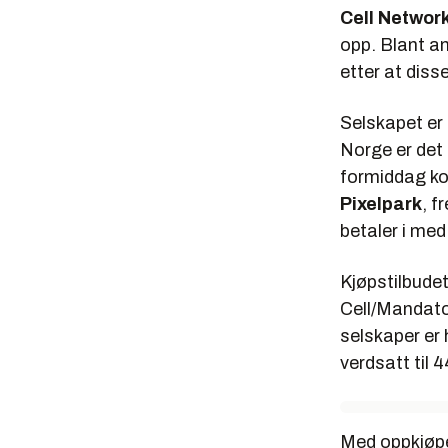
Cell Networ
opp. Blant a
etter at diss
Selskapet er
Norge er det 
formiddag ko
Pixelpark
, f
betaler i med
Kjøpstilbudet
Cell/Mandator
selskaper er 
verdsatt til 
Med oppkjøpe