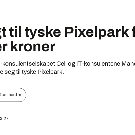
t til tyske Pixelpark 
er kroner
t-konsulentselskapet Cell og IT-konsulentene Mand
e seg til tyske Pixelpark.
Kommenter
13:27