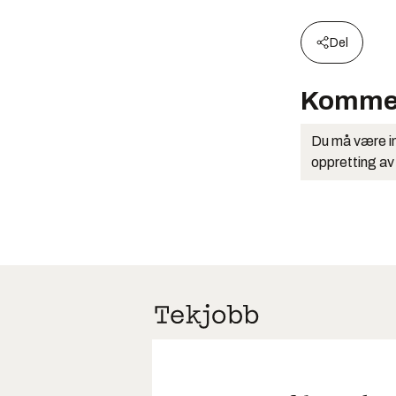
Del
Komme
Du må være in
oppretting av