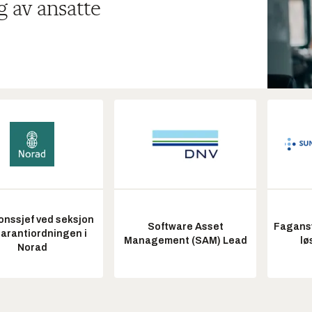
g av ansatte
onssjef ved seksjon
Software Asset
Fagansv
garantiordningen i
Management (SAM) Lead
lø
Norad