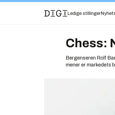
Ledige stillinger
Nyhet
Chess: N
Bergenseren Rolf Barm
mener er markedets bi