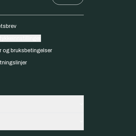
tsbrev
ykkeinnstillinger
r og bruksbetingelser
tningslinjer