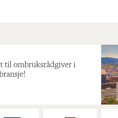
t til ombruksrådgiver i
bransje!