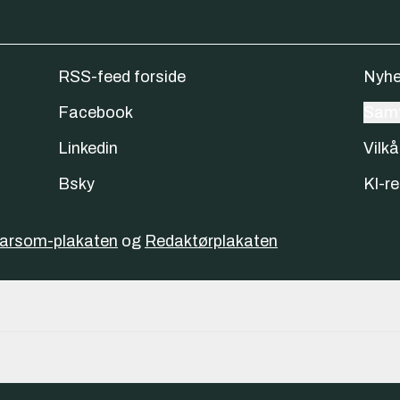
RSS-feed forside
Nyhe
Facebook
Samt
Linkedin
Vilkå
Bsky
KI-re
varsom-plakaten
og
Redaktørplakaten