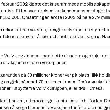
 i februar 2002 kjøpte det kriserammede mobilselskape
ntastisk. Etter overtakelsen har kundemassen steget f
er 150.000. Omsetningen endte i 2003 på hele 279 milli
n rekordartede veksten, trengte selskapet en større ba
lle Telenors krav for å leie mobilnett, skriver Dagens Nær
 Vollvik og Johnsen pantsette eiendom og aksjer og t
pe ut aksjonærer uten vekstplaner.
garantien på 30 millioner kroner var på plass, fikk hol
 en gjeld på rundt 70 millioner kroner. Derfor ønsket de
roner i utbytte fra Vollvik Gruppen, eller dvs. i Chess.
tet banken, ettersom egenkapitalen ville bli for lav. De
hnsen å selge ti prosent av aksjene for å betale ned gj