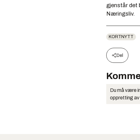
gjenstår det b
Næringsliv.
KORTNYTT
Del
Komme
Du må være in
oppretting av