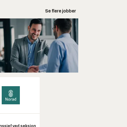
Se flere jobber
nssjef ved seksjon