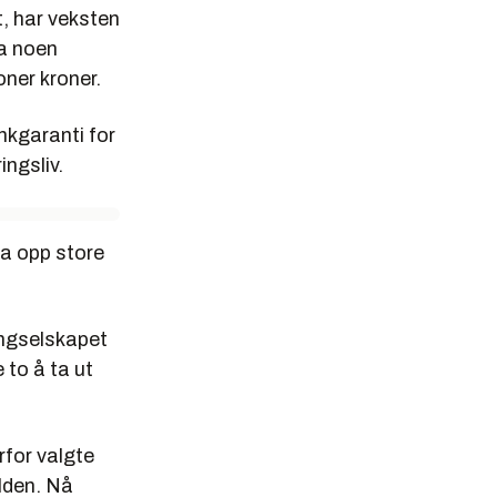
t, har veksten
ra noen
oner kroner.
nkgaranti for
ingsliv.
a opp store
dingselskapet
 to å ta ut
rfor valgte
elden. Nå