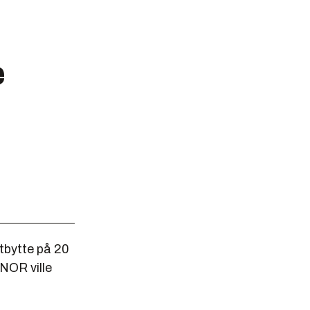
e
utbytte på 20
 NOR ville