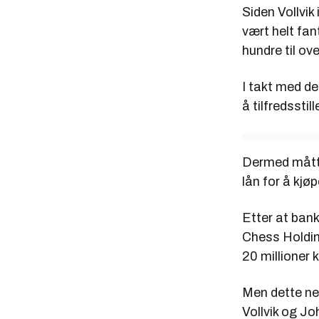
Siden Vollvik
vært helt fa
hundre til ov
I takt med de
å tilfredssti
Dermed måtte
lån for å kjø
Etter at bank
Chess Holding
20 millioner k
Men dette nek
Vollvik og Jo