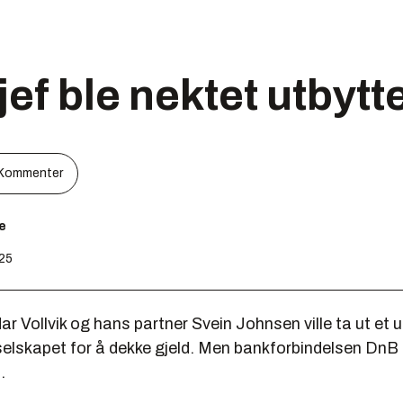
ef ble nektet utbytt
Kommenter
e
:25
ar Vollvik og hans partner Svein Johnsen ville ta ut et 
 selskapet for å dekke gjeld. Men bankforbindelsen DnB
.