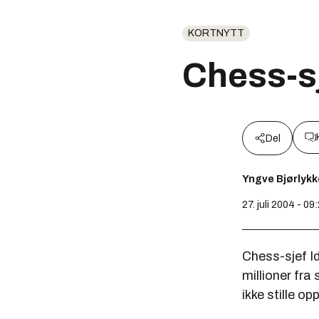
KORTNYTT
Chess-sj
Del
Yngve Bjørlykk
27. juli 2004 - 09
Chess-sjef Id
millioner fra
ikke stille opp