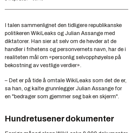
I talen sammenlignet den tidligere republikanske
politikeren WikiLeaks og
Julian
Assange
med
diktatorer. Han sier at selv om de hevder at de
handler i frihetens og personvernets
nav
n, har de i
realiteten mål om «personlig selvopphøyelse på
bekostning av vestlige verdier».
– Det er på tide å omtale WikiLeaks som det de er,
sa han, og kalte grunnlegger
Julian
Assange
for
en "bedrager som gjemmer seg bak en skjerm".
Hundretusener dokumenter