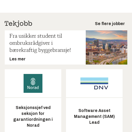
Se flere jobber
Fra usikker student til
ombruksrådgiver i
bærekraftig byggebransje!
Les mer
Seksjonssjef ved
Software Asset
seksjon for
Management (SAM)
garantiordningen i
Lead
Norad