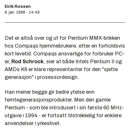
Eirik Rossen
6. jan. 1998 - 14:45
Det er altså over og ut for Pentium MMX-brikken
hos Compaqs hjemmebrukere, etter en forholdsvis
kort levetid. Compaqs ansvarlige for forbruker PC-
er,
Rod Schrock
, sier at både Intels Pentium II og
AMDs K6 er klare representanter for den "sjette
generasjon" i prosessordesign.
Han mener begge gir bedre ytelse enn
femtegenerasjonsprodukter. Men den gamle
Pentium - som ble introdusert i sin første 60 MHz-
utgave i 1994 - er fortsatt tilstrekkelig for enklere
anvendelser i yrkeslivet.