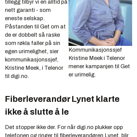
tillegg tilbyr vi en alltid på
nett garanti - som
eneste selskap.
Påstanden til Get om at
de er dobbelt så raske
som røkla faller på sin
Kommunikasjonssjef
egen urimelighet, sier
Kristine Meek i Telenor
kommunikasjonssjef,
mener kampanjen til Get
Kristine Meek, i Telenor
er urimelig.
til digi.no.
Fiberleverandør Lynet klarte
ikke å slutte å le
Det stopper ikke der. For når digi.no plukker opp
telefonen og ringer til fiberleverandøren Lynet, blir