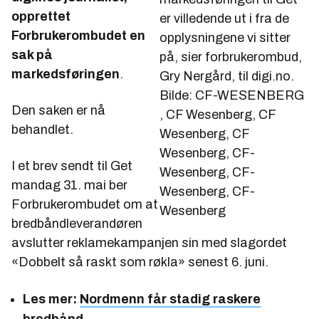
opprettet
er villedende ut i fra de
Forbrukerombudet en
opplysningene vi sitter
sak på
på, sier forbrukerombud,
markedsføringen
.
Gry Nergård, til digi.no.
Bilde: CF-WESENBERG
Den saken er nå
, CF Wesenberg, CF
behandlet.
Wesenberg, CF
Wesenberg, CF-
I et brev sendt til Get
Wesenberg, CF-
mandag 31. mai ber
Wesenberg, CF-
Forbrukerombudet om at
Wesenberg
bredbåndleverandøren
avslutter reklamekampanjen sin med slagordet
«
Dobbelt så raskt som røkla
» senest 6. juni.
Les mer:
Nordmenn får stadig raskere
bredbånd