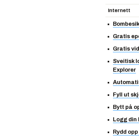
Internett
Bombesik
Gratis ep
Gratis vi
Sveitisk 
Explorer
Automatis
Fyll ut s
Bytt på 
Logg din 
Rydd opp