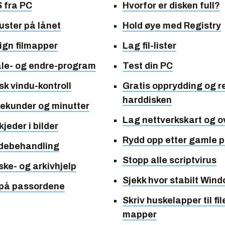
 fra PC
Hvorfor er disken full?
uster på lånet
Hold øye med Registry
gn filmapper
Lag fil-lister
ale- og endre-program
Test din PC
k vindu-kontroll
Gratis opprydding og r
harddisken
sekunder og minutter
Lag nettverkskart og 
jeder i bilder
Rydd opp etter gamle
ldebehandling
Stopp alle scriptvirus
ske- og arkivhjelp
Sjekk hvor stabilt Wind
 på passordene
Skriv huskelapper til fil
mapper