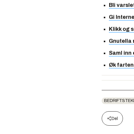
Bli varsl
Gi Intern
Klikk og 
Gnutella 
Saml inn
Øk farten
BEDRIFTSTEK
Del