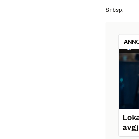
&nbsp:
ANN
Loka
avgj