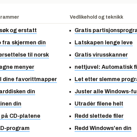
grammer
Vedlikehold og teknikk
søk og erstatt
Gratis partisjonsprog
 fra skjermen din
Latskapen lenge leve
ersettelse til norsk
Gratis virusskanner
 egne menyer
nettjuvel: Automatisk fi
il dine favorittmapper
Let etter slemme pro
arddisken din
Juster alle Windows-fu
inen din
Utradèr filene helt
e på CD-platene
Redd slettede filer
AD-program
Redd Windows'en din