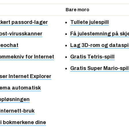
Bare moro
kert passord-lager
Tullete julespill
ost-virusskanner
Få julestemning på sk
deochat
Lag 3D-rom og dataspil
lommekniv for Internet
Gratis Tetris-spill
Gratis Super Mario-spil
er Internet Explorer
kjema automatisk
oppløsningen
Internett-bruk
 i bokmerkene dine