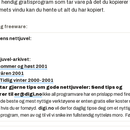
t hendig gratisprogram som tar vare på det du kopierer t
ts vindu kan du hente ut alt du har kopiert.
g freeware:
gens nettjuvel
:
juvel-arkivet
:
 sommer og høst 2001
våren 2001
 Tidlig vinter 2000-2001
tar gjerne tips om gode nettjuveler: Send tips og
r til
er@digi.no
Ikke all programvare har en prislapp med fire
 de beste og mest nyttige verktøyene er enten gratis eller koste
 hvis du er fornøyd.
digi.no
vil derfor daglig tipse deg om et nytt
program, men av og til vil vi snike inn fullstendig nytteløs moro. 