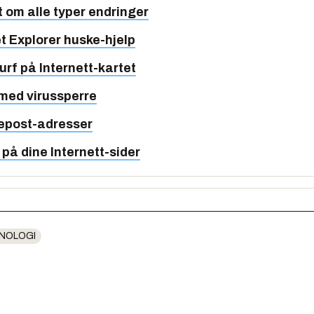
et om alle typer endringer
et Explorer huske-hjelp
surf på Internett-kartet
med virussperre
 epost-adresser
 på dine Internett-sider
NOLOGI