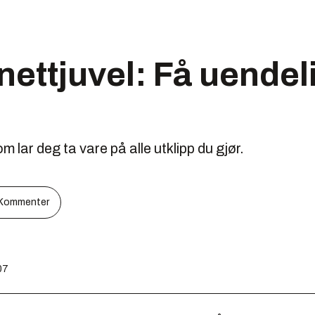
ettjuvel: Få uendeli
lar deg ta vare på alle utklipp du gjør.
Kommenter
07