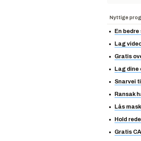
Nyttige pro
En bedre 
Lag video
Gratis ov
Lag dine
Snarvei t
Ransak h
Lås mask
Hold red
Gratis C