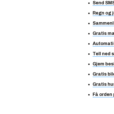
Send SMS
Regn og j
Sammenli
Gratis m
Automatis
Tell ned 
Gjem besk
Gratis bi
Gratis hu
Få orden