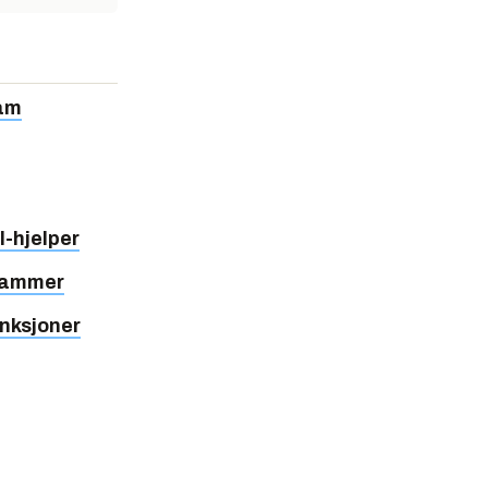
ram
l-hjelper
grammer
nksjoner