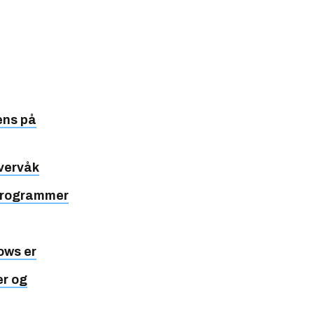
ens på
overvåk
 programmer
ows er
er og