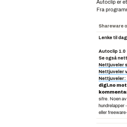
Autoclip er e
Fra programme
Shareware o
Lenke til da
Autoclip 1.0
Se også nett
Nettjuveler
Nettjuveler 
Nettjuveler:
digi.no mot
kommentare
sifre. Noen av
hundrelapper -
eller freeware-