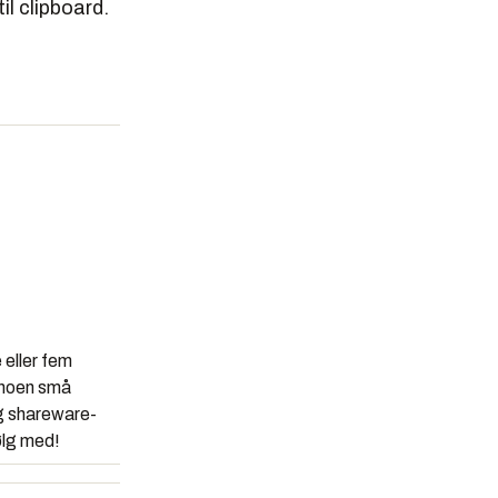
il clipboard.
 eller fem
r noen små
ig shareware-
Følg med!