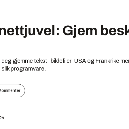
ettjuvel: Gjem besk
 deg gjemme tekst i bildefiler. USA og Frankrike 
t slik programvare.
Kommenter
:24