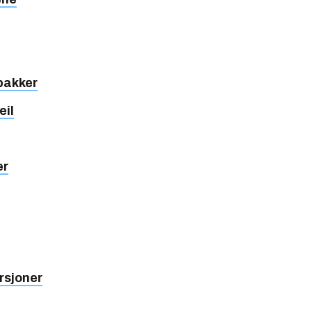
-pakker
eil
er
rsjoner