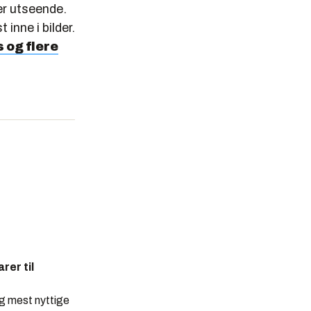
er utseende.
inne i bilder.
 og flere
rer til
og mest nyttige