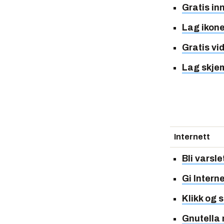
Gratis in
Lag ikon
Gratis vi
Lag skje
Internett
Bli varsl
Gi Intern
Klikk og 
Gnutella 