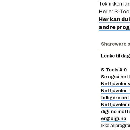
Teknikken lar
Her er S-Tool
Her kan du 
andre pro
Shareware o
Lenke til da
S-Tools 4.0
Se også nett
Nettjuveler 
Nettjuveler:
tidligere net
Nettjuveler
digi.no mott
er@digi.no
Ikke all progr