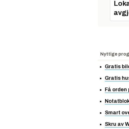
Loka
avgj
Nyttige pro
Gratis bi
Gratis hu
Få orden
Notatblok
Smart ov
Skru av 