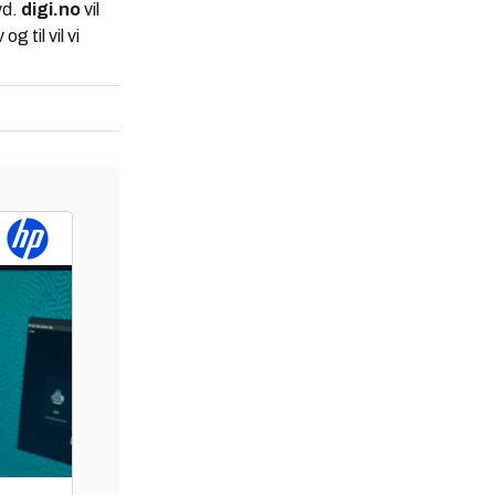
yd.
digi.no
vil
 til vil vi