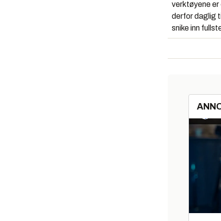
verktøyene er 
derfor daglig 
snike inn full
ANN