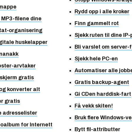
lmappe
Rydd opp i alle kroker
 MP3-filene dine
Finn gammelt rot
tat-organisering
Sjekk ruten til dine IP
igitale huskelapper
Bli varslet om server-f
lmanakk
Sjekk hele PC-en
ster-arvtaker
Automatiser alle jobb
 skjerm gratis
Gratis backup-agent
og konverter alt
Gi CDen harddisk-fart
er gratis
Få vekk skiten!
e adresselister
Bruk flere Windows-ve
toalbum for Internett
Bytt fil-attributter