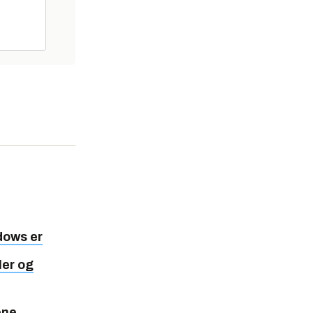
dows er
ler og
ene