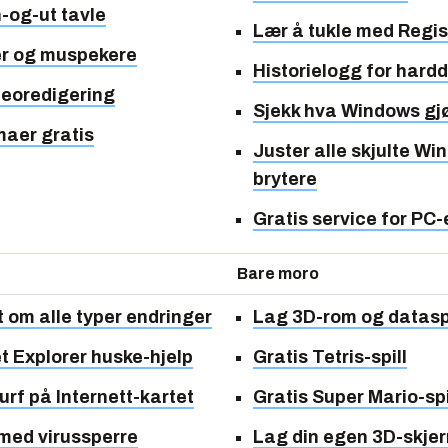
n-og-ut tavle
Lær å tukle med Regis
er og muspekere
Historielogg for hardd
deoredigering
Sjekk hva Windows gj
maer gratis
Juster alle skjulte Wi
brytere
Gratis service for PC-
Bare moro
et om alle typer endringer
Lag 3D-rom og dataspi
et Explorer huske-hjelp
Gratis Tetris-spill
surf på Internett-kartet
Gratis Super Mario-spi
med virussperre
Lag din egen 3D-skje