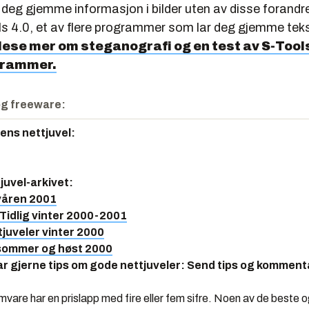
 deg gjemme informasjon i bilder uten av disse forandr
s 4.0, et av flere programmer som lar deg gjemme tekst 
lese mer om steganografi og en test av S-Tools
grammer.
g freeware:
gens nettjuvel
:
juvel-arkivet
:
våren 2001
 Tidlig vinter 2000-2001
tjuveler vinter 2000
 sommer og høst 2000
ar gjerne tips om gode nettjuveler: Send tips og kommenta
amvare har en prislapp med fire eller fem sifre. Noen av de beste 