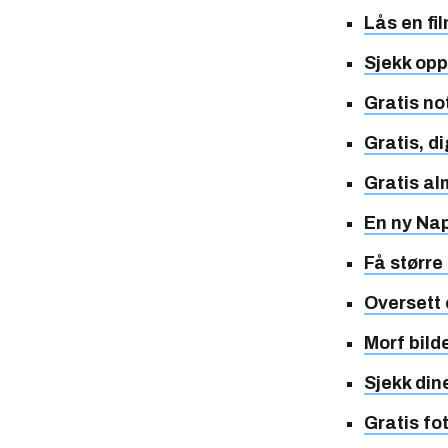
Lås en fi
Sjekk opp
Gratis no
Gratis, d
Gratis a
En ny Nap
Få større
Oversett 
Morf bild
Sjekk din
Gratis fo