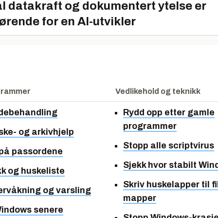
l datakraft og dokumentert ytelse er
ørende for en AI-utvikler
grammer
Vedlikehold og teknikk
ldebehandling
Rydd opp etter gamle
programmer
ske- og arkivhjelp
Stopp alle scriptvirus
 på passordene
Sjekk hvor stabilt Win
k og huskeliste
Skriv huskelapper til fi
ervåkning og varsling
mapper
Windows senere
Stopp Windows-krasj