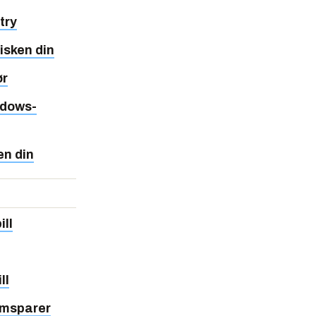
try
isken din
ør
ndows-
en din
ll
ll
rmsparer