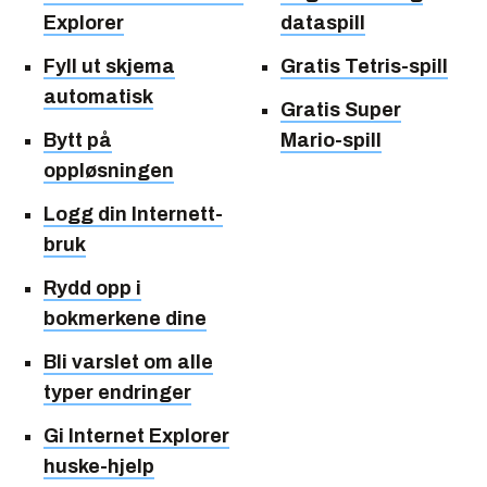
Explorer
dataspill
Fyll ut skjema
Gratis Tetris-spill
automatisk
Gratis Super
Bytt på
Mario-spill
oppløsningen
Logg din Internett-
bruk
Rydd opp i
bokmerkene dine
Bli varslet om alle
typer endringer
Gi Internet Explorer
huske-hjelp