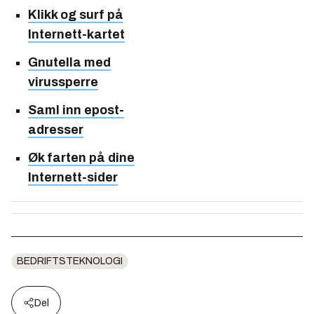
Klikk og surf på
Internett-kartet
Gnutella med
virussperre
Saml inn epost-
adresser
Øk farten på dine
Internett-sider
BEDRIFTSTEKNOLOGI
Del