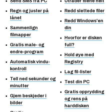
Send SMS fra PC
Utradèr filene helt
Regn og juster på
Redd slettede filer
lånet
Redd Windows'en
Sammenlign
din
filmapper
Hvorfor er disken
Gratis male- og
full?
endre-program
Hold øye med
Automatisk vindu-
Registry
kontroll
Lag fil-lister
Tell ned sekunder og
Test din PC
minutter
Gratis opprydding
Gjem beskjeder i
og rens på
bilder
harddisken