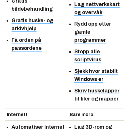
Gratis
Lag nettverkskart
bildebehandling
og overvåk
Gratis huske- og
Rydd opp etter
arkivhjelp
gamle
Få orden på
programmer
passordene
Stopp alle
scriptvirus
Sjekk hvor stabilt
Windows er
Skriv huskelapper
til filer og mapper
Internett
Bare moro
Automatiser Internet
Lag 3D-rom og