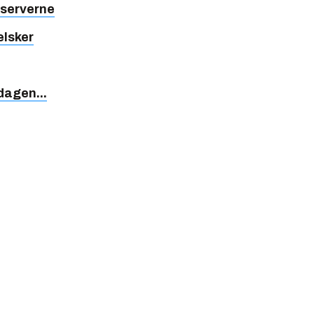
-serverne
elsker
 dagen...