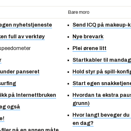
Bare moro
 egen nyhetstjeneste
Send ICQ på makeup-k
n full av verktøy
Nye brevark
-speedometer
Plei ørene litt
r
Startkabler til manda
t under panseret
Hold styr på spill-konf
surfing
Start egen snakketjen
tikk på Internettbruken
Hvordan ta ekstra pau
grunn)
deg også
Hvor langt beveger du
e!
en dag?
filer på en annen måte