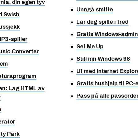
ia, din egen tyv
Unngå smitte
d Swish
Lar deg spille i fred
russjekk
Gratis Windows-admini
MP3-spiller
Set Me Up
usic Converter
Still inn Windows 98
fem
Ut med Internet Explor
akturaprogram
Gratis hushjelp til PC-
len: Lag HTML av
Pass på alle passorde
r
h
rator
tty Park