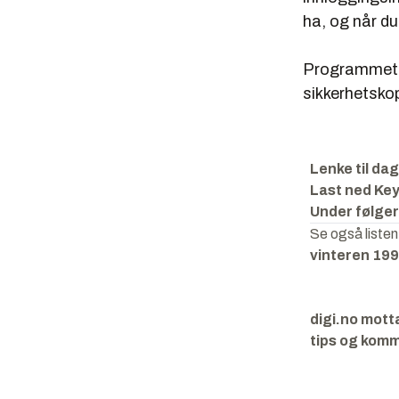
ha, og når du
Programmet ha
sikkerhetskop
Lenke til da
Last ned Ke
Under følger
Se også liste
vinteren 19
digi.no mott
tips og komm