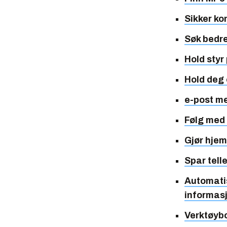
Sikker k
Søk bedre
Hold styr
Hold deg
e-post me
Følg med
Gjør hje
Spar telle
Automati
informas
Verktøybo