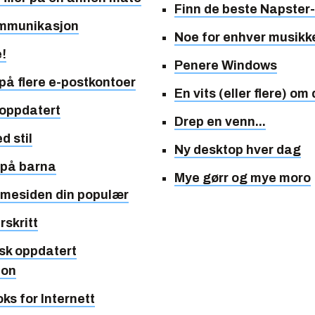
Finn de beste Napster
ommunikasjon
Noe for enhver musikk
!
Penere Windows
 på flere e-postkontoer
En vits (eller flere) om
 oppdatert
Drep en venn...
d stil
Ny desktop hver dag
 på barna
Mye gørr og mye moro
mmesiden din populær
rskritt
sk oppdatert
jon
ks for Internett