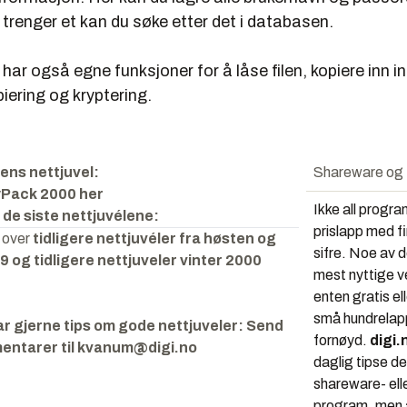
 trenger et kan du søke etter det i databasen.
r også egne funksjoner for å låse filen, kopiere inn i
iering og kryptering.
gens nettjuvel:
Shareware og 
yPack 2000 her
Ikke all progr
 de siste nettjuvélene:
prislapp med fi
n over
tidligere nettjuvéler fra høsten og
sifre. Noe av 
99
og
tidligere nettjuveler vinter 2000
mest nyttige v
enten gratis el
små hundrelapp
ar gjerne tips om gode nettjuveler: Send
fornøyd.
digi.
entarer til
kvanum@digi.no
daglig tipse d
shareware- ell
program, men av 