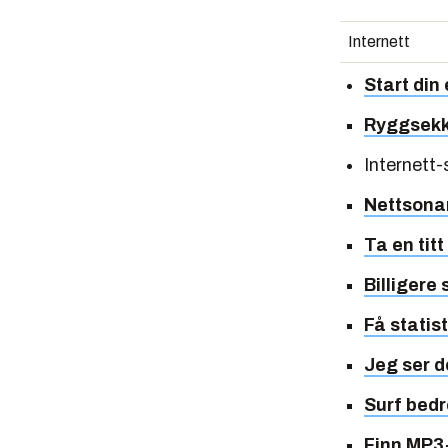
Internett
Start din
Ryggsekke
Internett
Nettsona
Ta en tit
Billigere 
Få statis
Jeg ser 
Surf bedr
Finn MP3-