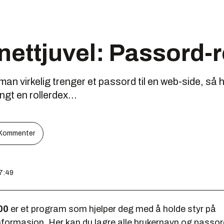
ettjuvel: Passord-r
r man virkelig trenger et passord til en web-side, så
ngt en rollerdex...
Kommenter
07:49
00
er et program som hjelper deg med å holde styr på
nformasjon. Her kan du lagre alle brukernavn og passo