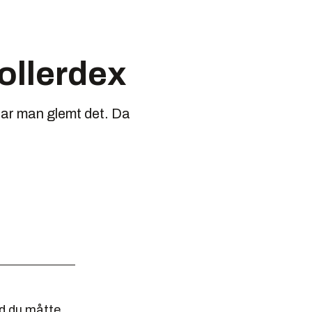
ollerdex
 har man glemt det. Da
rd du måtte