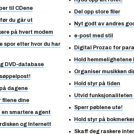
er til CDene
Del opp store filer
før du går ut
Nyt godt av andres go
ukere på hvert modem
e-post med stil
le spor etter hvor du har
Digital Prozac for par
Hold hemmelighetene
lig DVD-database
Organiser musikken di
søppelpost!
Hold styr på tiden
 på dagene
Utvid funksjonaliteten
 filene dine
Sperr pøblene ute!
g en smartere agent
Hold styr på bokmerke
rdisken og Internett
Skaff deg raskere inter