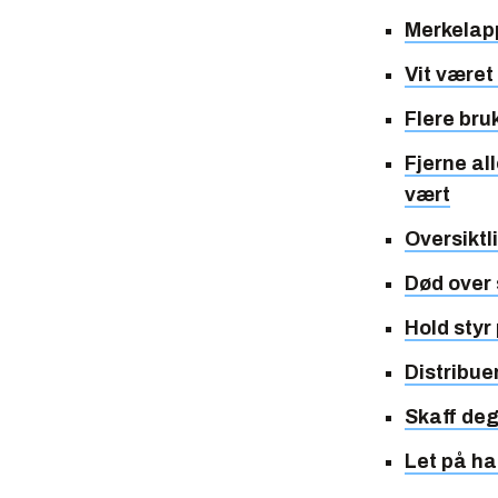
Merkelapp
Vit været 
Flere br
Fjerne al
vært
Oversikt
Død over 
Hold styr
Distribuer
Skaff de
Let på ha