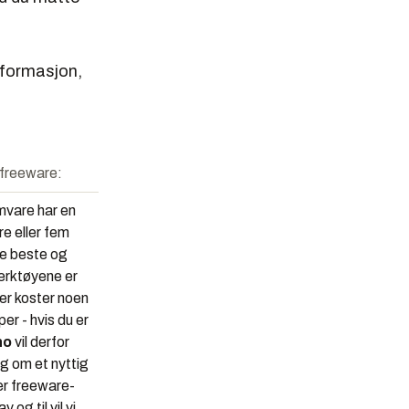
nformasjon,
freeware:
amvare har en
re eller fem
de beste og
erktøyene er
ler koster noen
er - hvis du er
no
vil derfor
eg om et nyttig
er freeware-
og til vil vi