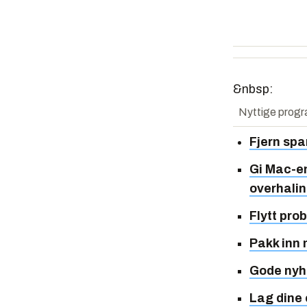
&nbsp:
Nyttige prog
Fjern sp
Gi Mac-en
overhali
Flytt pro
Pakk inn
Gode nyh
Lag dine 