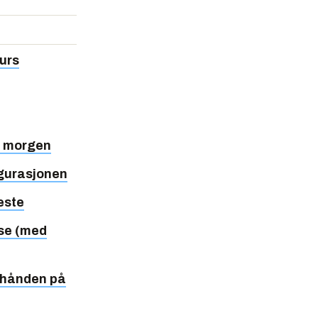
urs
g morgen
igurasjonen
este
se (med
 hånden på