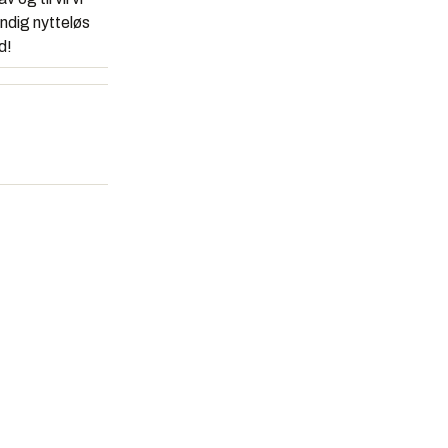
endig nytteløs
d!