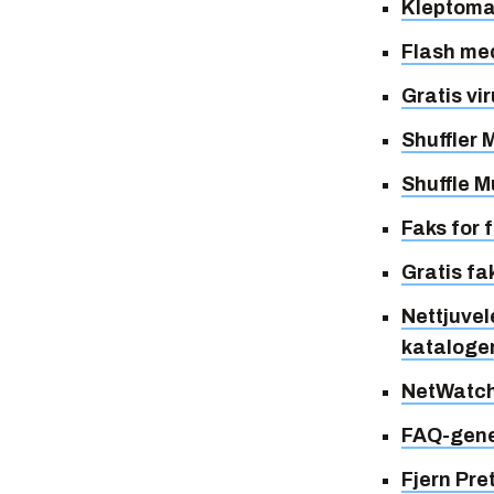
Kleptoman
Flash me
Gratis vi
Shuffler 
Shuffle M
Faks for 
Gratis f
Nettjuve
kataloge
NetWatc
FAQ-gene
Fjern Pre