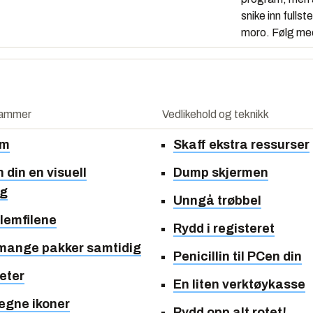
snike inn fullst
moro. Følg me
rammer
Vedlikehold og teknikk
am
Skaff ekstra ressurser
 din en visuell
Dump skjermen
ng
Unngå trøbbel
blemfilene
Rydd i registeret
 mange pakker samtidig
Penicillin til PCen din
eter
En liten verktøykasse
egne ikoner
Rydd opp alt rotet!