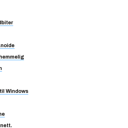
dbiter
anoide
 hemmelig
n
 til Windows
ne
nett.