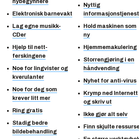
nybegynnere
Nyttig
Elektronisk barnevakt
informasjonstjenest
Lag egne musikk-
Hold maskinen som
CDer
ny
Hjelp til nett-
Hjemmemakulering
ferskingene
Storrengjøring i en
Noe for lingvister og
håndvending
kverulanter
Nyhet for anti-virus
Noe for deg som
Krymp ned Internett
krever litt mer
og skriv ut
Ring gratis
Ikke gjør alt selv
Stadig bedre
Finn skjulte ressurs
bildebehandling