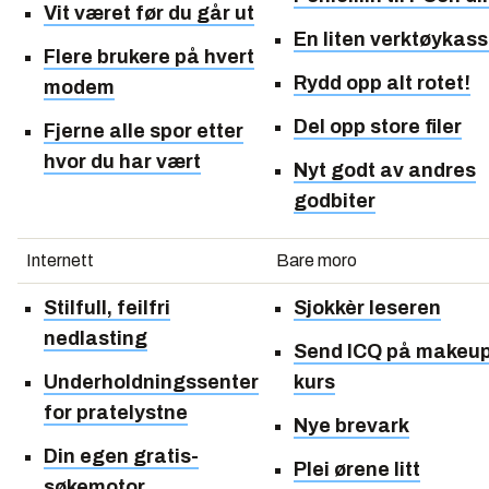
Vit været før du går ut
En liten verktøykas
Flere brukere på hvert
Rydd opp alt rotet!
modem
Del opp store filer
Fjerne alle spor etter
hvor du har vært
Nyt godt av andres
godbiter
Internett
Bare moro
Stilfull, feilfri
Sjokkèr leseren
nedlasting
Send ICQ på makeu
Underholdningssenter
kurs
for pratelystne
Nye brevark
Din egen gratis-
Plei ørene litt
søkemotor