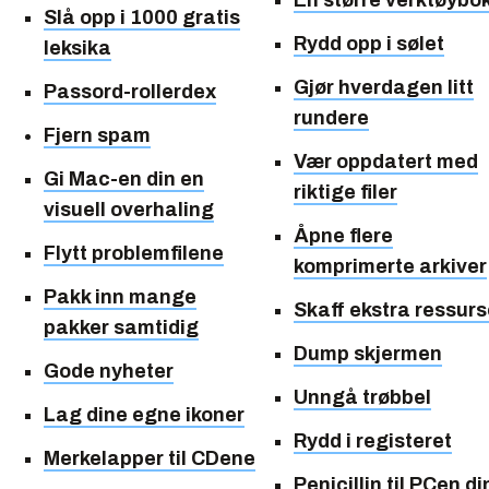
En større verktøybo
Slå opp i 1000 gratis
Rydd opp i sølet
leksika
Gjør hverdagen litt
Passord-rollerdex
rundere
Fjern spam
Vær oppdatert med
Gi Mac-en din en
riktige filer
visuell overhaling
Åpne flere
Flytt problemfilene
komprimerte arkiver
Pakk inn mange
Skaff ekstra ressurs
pakker samtidig
Dump skjermen
Gode nyheter
Unngå trøbbel
Lag dine egne ikoner
Rydd i registeret
Merkelapper til CDene
Penicillin til PCen di