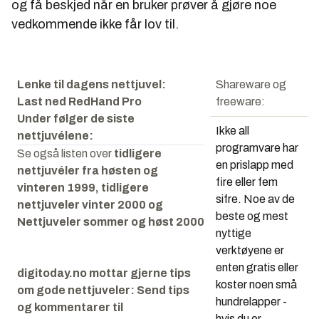
og få beskjed når en bruker prøver å gjøre noe
vedkommende ikke får lov til.
Lenke til dagens nettjuvel:
Shareware og
Last ned RedHand Pro
freeware:
Under følger de siste
Ikke all
nettjuvélene:
programvare har
Se også listen over
tidligere
en prislapp med
nettjuvéler fra høsten og
fire eller fem
vinteren 1999
,
tidligere
sifre. Noe av de
nettjuveler vinter 2000
og
beste og mest
Nettjuveler sommer og høst 2000
nyttige
verktøyene er
enten gratis eller
digitoday.no mottar gjerne tips
koster noen små
om gode nettjuveler: Send tips
hundrelapper -
og kommentarer til
hvis du er