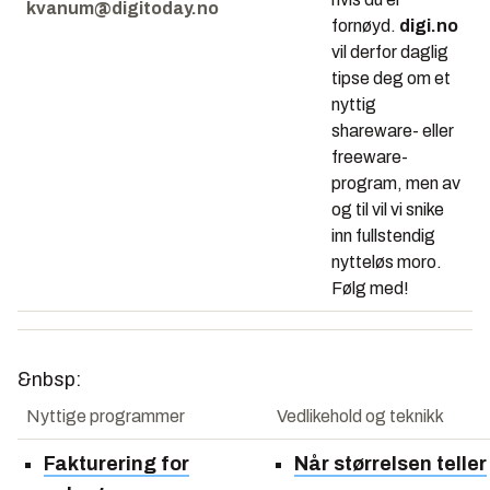
kvanum@digitoday.no
fornøyd.
digi.no
vil derfor daglig
tipse deg om et
nyttig
shareware- eller
freeware-
program, men av
og til vil vi snike
inn fullstendig
nytteløs moro.
Følg med!
&nbsp:
Nyttige programmer
Vedlikehold og teknikk
Fakturering for
Når størrelsen teller