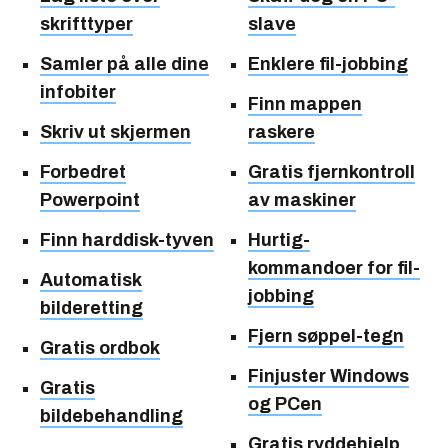
skrifttyper
slave
Samler på alle dine
Enklere fil-jobbing
infobiter
Finn mappen
Skriv ut skjermen
raskere
Forbedret
Gratis fjernkontroll
Powerpoint
av maskiner
Finn harddisk-tyven
Hurtig-
kommandoer for fil-
Automatisk
jobbing
bilderetting
Fjern søppel-tegn
Gratis ordbok
Finjuster Windows
Gratis
og PCen
bildebehandling
Gratis ryddehjelp