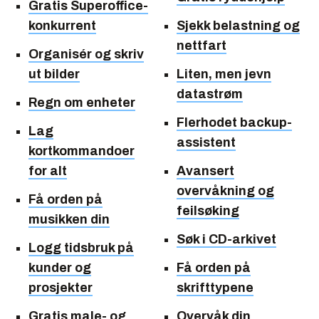
Gratis Superoffice-
konkurrent
Sjekk belastning og
nettfart
Organisér og skriv
ut bilder
Liten, men jevn
datastrøm
Regn om enheter
Flerhodet backup-
Lag
assistent
kortkommandoer
for alt
Avansert
overvåkning og
Få orden på
feilsøking
musikken din
Søk i CD-arkivet
Logg tidsbruk på
kunder og
Få orden på
prosjekter
skrifttypene
Gratis male- og
Overvåk din