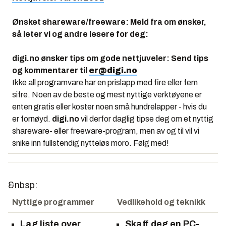
Ønsket shareware/freeware: Meld fra om ønsker,
så leter vi og andre lesere for deg:
digi.no ønsker tips om gode nettjuveler: Send tips
og kommentarer til
er@digi.no
Ikke all programvare har en prislapp med fire eller fem
sifre. Noen av de beste og mest nyttige verktøyene er
enten gratis eller koster noen små hundrelapper - hvis du
er fornøyd.
digi.no
vil derfor daglig tipse deg om et nyttig
shareware- eller freeware-program, men av og til vil vi
snike inn fullstendig nytteløs moro. Følg med!
&nbsp:
Nyttige programmer
Vedlikehold og teknikk
Lag liste over
Skaff deg en PC-