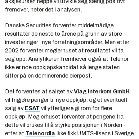
aksjekursen neppe vil utvikle seg særlig positivt
fremover, heter det i analysen.
Danske Securities forventer middelmådige
resultater de neste to årene på grunn av store
investeringer i nye forretningsområder. Men etter
2002 forventer meglerhuset at resultatet vil ta
seg opp. Analytikeren fremhever også at Telenor
ikke er noe oppkjøpskandidat så lenge staten
sitter på en dominerende eierpost.
Det forventes at salget av
Viag Interkom GmbH
vil frigjøre penger til nye oppkjøp, og et eventuelt
salg av
ESAT
vil ytterligere gi rom for flere
oppkjøp. Meglerhuset forventer at pengene fra
dette vil brukes til å styrke posisjonen i Norden -
etter at
Telenordia
ikke fikk UMTS-lisens i Sverige