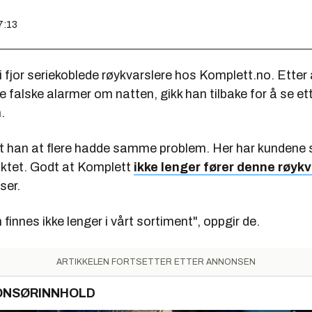
7:13
i fjor seriekoblede røykvarslere hos Komplett.no. Etter å
re falske alarmer om natten, gikk han tilbake for å se et
.
 han at flere hadde samme problem. Her har kundene s
uktet. Godt at Komplett
ikke lenger fører denne røyk
ser.
finnes ikke lenger i vårt sortiment", oppgir de.
ARTIKKELEN FORTSETTER ETTER ANNONSEN
ONSØRINNHOLD