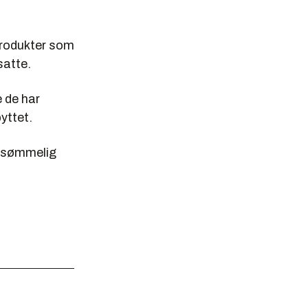
 produkter som
satte.
 de har
yttet.
 usømmelig