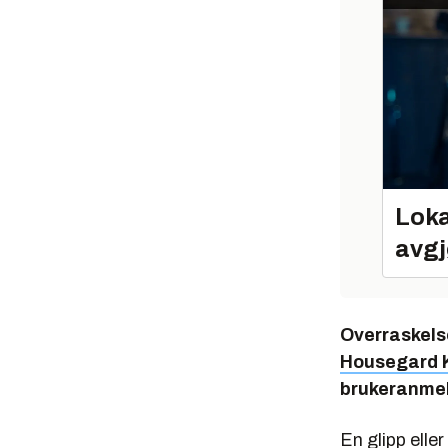
Loka
avgj
Overraskels
Housegard 
brukeranmel
En glipp elle