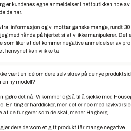
rg er kundenes egne anmeldelser i nettbutikken noe av
de de har.
øytral informasjon og vi mottar ganske mange, rundt 30
jeg med hånda på hjertet si at vi ikke manipulerer. Det er
e som liker at det kommer negative anmeldelser av pr
t hensynet kan vi ikke ta.
kke vært en idé om dere selv skrev på de nye produktsi
m en ny modell?
en gjøre det nå. Vi kommer også til å sjekke med House
re. En ting er harddisker, men det er noe med røykvarsle
re at de fungerer som de skal, mener Hagberg.
ak gjør dere dersom et gitt produkt får mange negative