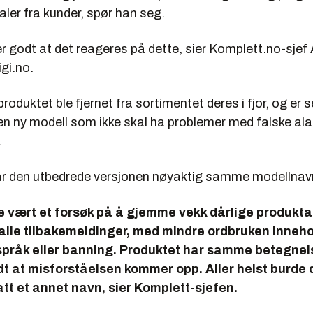
ler fra kunder, spør han seg.
r godt at det reageres på dette, sier Komplett.no-sjef
igi.no.
produktet ble fjernet fra sortimentet deres i fjor, og er 
en ny modell som ikke skal ha problemer med falske ala
.
ar den utbedrede versjonen nøyaktig samme modellnav
ke vært et forsøk på å gjemme vekk dårlige produkt
 alle tilbakemeldinger, med mindre ordbruken inneh
pråk eller banning. Produktet har samme betegnels
t at misforståelsen kommer opp. Aller helst burde
tt et annet navn, sier Komplett-sjefen.