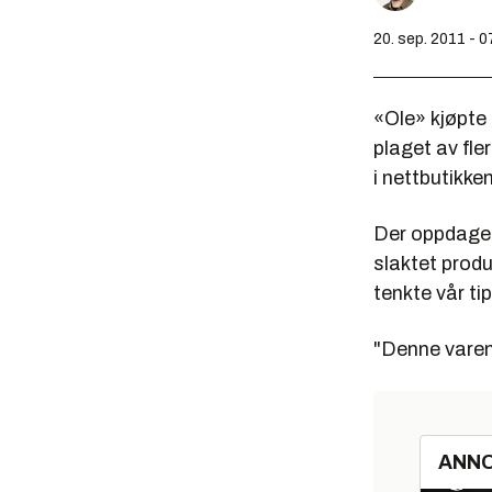
20. sep. 2011 - 0
«Ole» kjøpte 
plaget av fle
i nettbutikken
Der oppdaget
slaktet prod
tenkte vår tip
"Denne varen 
ANN