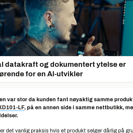
l datakraft og dokumentert ytelse er
ørende for en AI-utvikler
en var stor da kunden fant nøyaktig samme produk
KD101-LF
, på en annen side i samme nettbutikk, m
delser.
r er det vanlig praksis hvis et produkt selger dårlig på gr