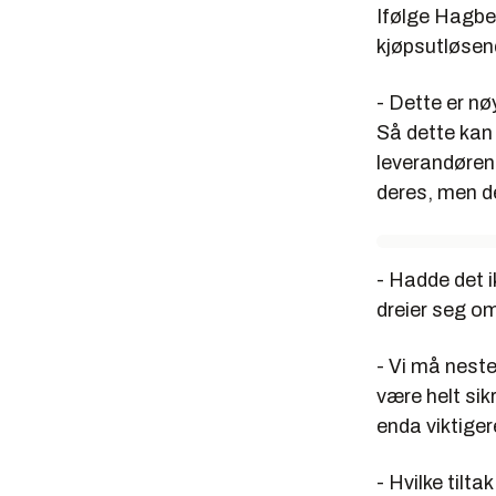
Ifølge Hagbe
kjøpsutløsen
- Dette er n
Så dette kan 
leverandøren
deres, men de
- Hadde det i
dreier seg o
- Vi må nest
være helt sik
enda viktige
- Hvilke tilt