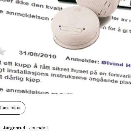
Kommenter
B. Jørgenrud
– Journalist