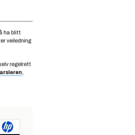
 ha blitt
ter veiledning
elv regelrett
varsleren
,