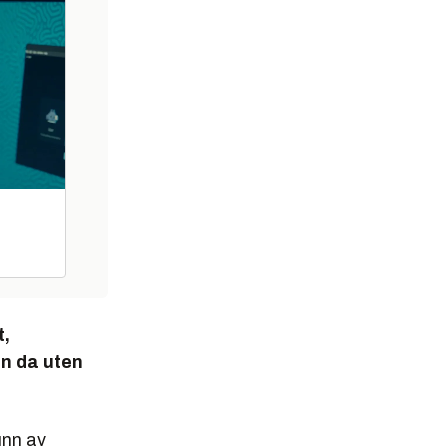
t,
en da uten
unn av