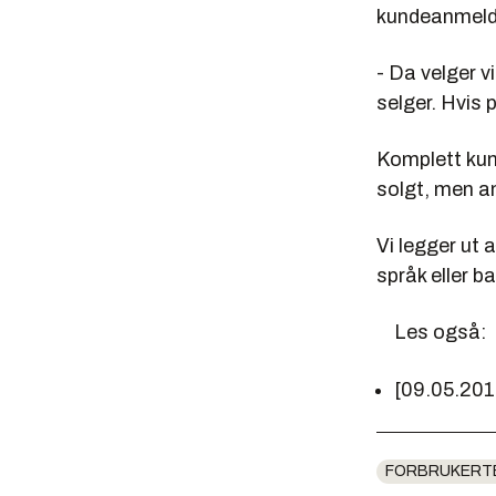
kundeanmeld
- Da velger v
selger. Hvis 
Komplett kun
solgt, men an
Vi legger ut 
språk eller b
Les også:
[09.05.20
FORBRUKERT