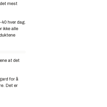
 det mest
-40 hver dag.
 ikke alle
oduktene
dene at det
gard for å
re. Det er