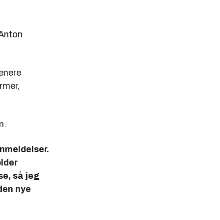
 Anton
senere
rmer,
n.
anmeldelser.
older
e, så jeg
 den nye