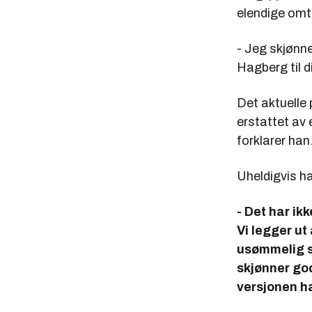
elendige omta
- Jeg skjønne
Hagberg til d
Det aktuelle 
erstattet av 
forklarer han
Uheldigvis h
- Det har ik
Vi legger ut
usømmelig s
skjønner god
versjonen ha