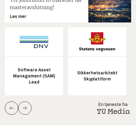
Tre jobbtilbud 10 måneder før
masteravslutning!
Les mer
Software Asset
Sikkerhetsarkitekt
Management (SAM)
Skyplattform
Lead
En tjeneste fra