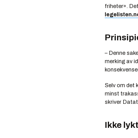
friheter». De
legelisten.
Prinsipi
– Denne saken
merking av ide
konsekvenser 
Selv om det k
minst trakass
skriver Datat
Ikke lyk