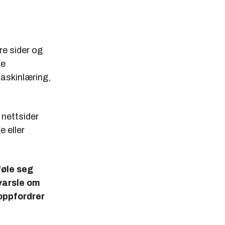
re sider og
te
maskinlæring,
 nettsider
 eller
føle seg
 varsle om
 oppfordrer