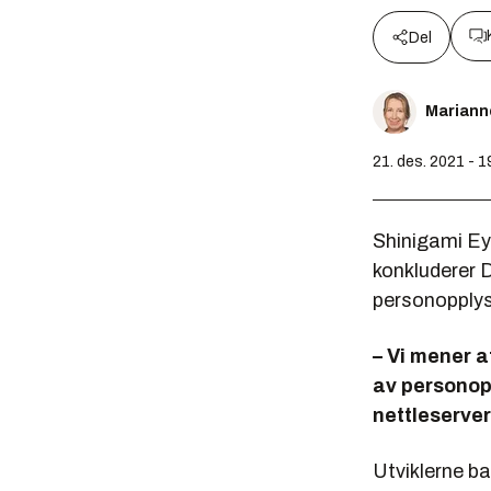
Del
Mariann
21. des. 2021 - 1
Shinigami Ey
konkluderer 
personopplysn
– Vi mener a
av personop
nettleserver
Utviklerne b