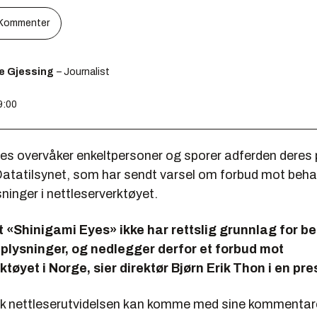
Kommenter
e Gjessing
– Journalist
9:00
es overvåker enkeltpersoner og sporer adferden deres 
Datatilsynet, som har sendt varsel om forbud mot beha
inger i nettleserverktøyet.
t «Shinigami Eyes» ikke har rettslig grunnlag for 
plysninger, og nedlegger derfor et forbud mot
ktøyet i Norge, sier direktør Bjørn Erik Thon i en pr
ak nettleserutvidelsen kan komme med sine kommentarer