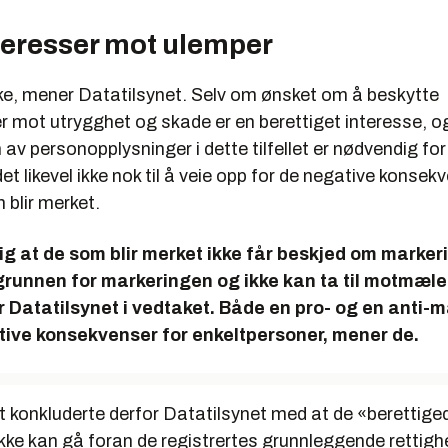
nteresser mot ulemper
kke, mener Datatilsynet. Selv om ønsket om å beskytte
er mot utrygghet og skade er en berettiget interesse, o
av personopplysninger i dette tilfellet er nødvendig fo
det likevel ikke nok til å veie opp for de negative konsek
 blir merket.
lig at de som blir merket ikke får beskjed om marker
grunnen for markeringen og ikke kan ta til motmæle
 Datatilsynet i vedtaket. Både en pro- og en anti-
tive konsekvenser for enkeltpersoner, mener de.
llet konkluderte derfor Datatilsynet med at de «berettige
kke kan gå foran de registrertes grunnleggende rettigh