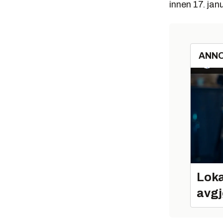
innen 17. janu
ANN
Loka
avgj