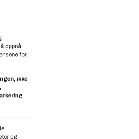
g
r å oppnå
vensene for
ingen, ikke
,
markering
de
eter og