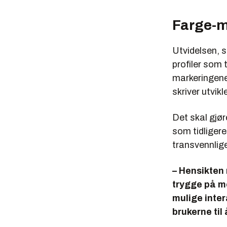
Farge-m
Utvidelsen, s
profiler som 
markeringene
skriver utvik
Det skal gjør
som tidliger
transvennlige
– Hensikten 
trygge på me
mulige inter
brukerne til