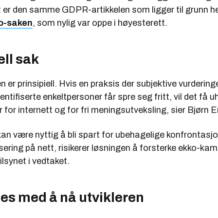
t er den samme GDPR-artikkelen som ligger til grunn he
no-saken
, som nylig var oppe i høyesterett.
ell sak
 er prinsipiell. Hvis en praksis der subjektive vurderin
ntifiserte enkeltpersoner får spre seg fritt, vil det få u
for internett og for fri meningsutveksling, sier Bjørn E
an være nyttig å bli spart for ubehagelige konfrontasjo
ering på nett, risikerer løsningen å forsterke ekko-kam
ilsynet i vedtaket.
tes med å nå utvikleren