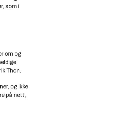
r, som i
ger om og
heldige
rik Thon.
ner, og ikke
re på nett,