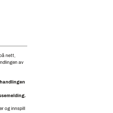
på nett,
ndlingen av
behandlingen
essemelding.
 og innspill