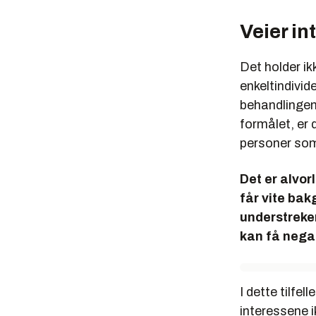
Veier i
Det holder i
enkeltindivid
behandlingen 
formålet, er 
personer som
Det er alvor
får vite bak
understreker
kan få nega
I dette tilfe
interessene i