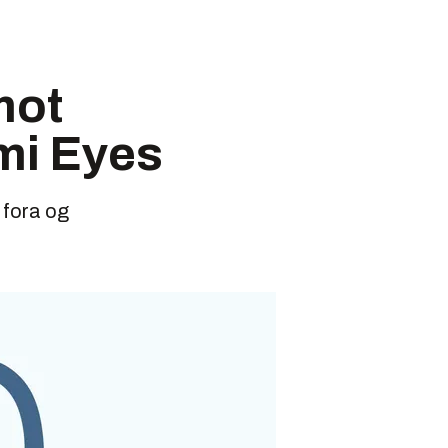
mot
mi Eyes
, fora og