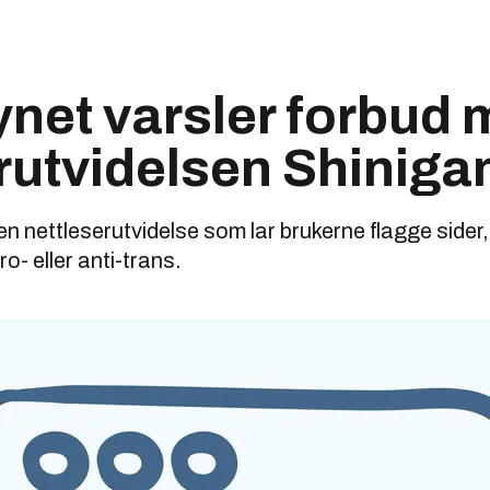
ynet varsler forbud 
rutvidelsen Shiniga
 en nettleserutvidelse som lar brukerne flagge sider
o- eller anti-trans.