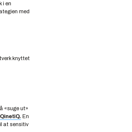
 i en
rategien med
tverk knyttet
s å «suge ut»
QinetiQ.
En
il at sensitiv