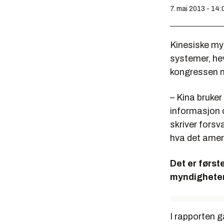
7. mai 2013 - 14:
Kinesiske myn
systemer, hev
kongressen 
– Kina bruker
informasjon 
skriver fors
hva det amer
Det er først
myndigheter
I rapporten 