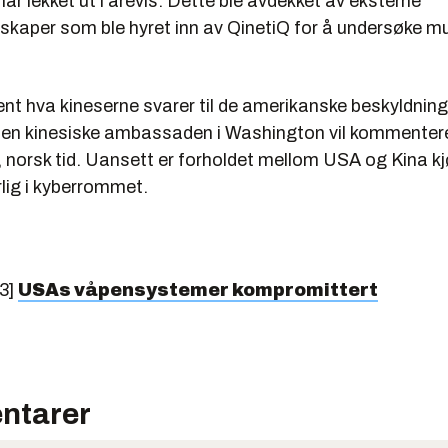
ar lekket ut i årevis. Dette ble avdekket av eksterne
skaper som ble hyret inn av QinetiQ for å undersøke mu
jent hva kineserne svarer til de amerikanske beskyldnin
 den kinesiske ambassaden i Washington vil kommenter
, norsk tid. Uansett er forholdet mellom USA og Kina kj
rlig i kyberrommet.
3]
USAs våpensystemer kompromittert
ntarer