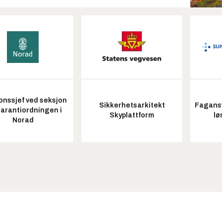
onssjef ved seksjon
Sikkerhetsarkitekt
Fagansv
garantiordningen i
Skyplattform
lø
Norad