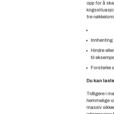
opp for å ska
krigssituasj
tre nøkkelom
Innhenting
Hindre elle
til eksempel
Forsterke an
Du kan last
Tidligere i m
hemmelige op
massiv sikker