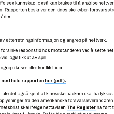
ffe seg kunnskap, også kan brukes til å angripe nettverk
on. Rapporten beskriver den kinesiske kyber-forsvarsst
råder:
 av etterretningsinformasjon og angrep på nettverk.
r forsinke responstid hos motstanderen ved å sette net
vis logistikk ut av spill.
grep i krise- eller konflikttider.
e ned hele rapporten
her (pdf).
ai ble det også kjent at kinesiske hackere skal ha lykke
plysninger fra den amerikanske forsvarsleverandøren
hetsbrist skal ifølge nettavisen
The Register
ha ført t