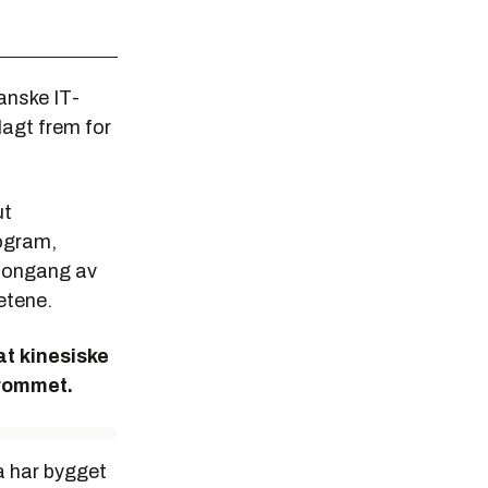
anske IT-
lagt frem for
ut
ogram,
nnongang av
etene.
at kinesiske
rrommet.
a har bygget