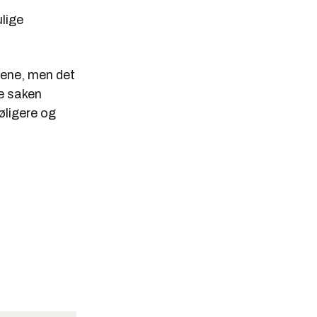
lige
gene, men det
e saken
øligere og