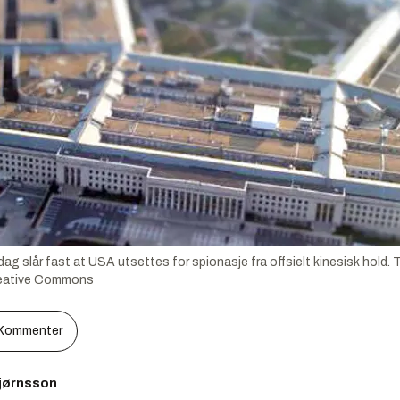
g slår fast at USA utsettes for spionasje fra offsielt kinesisk hold
Creative Commons
Kommenter
bjørnsson