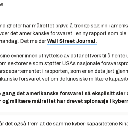
05
digheter har målrettet prøvd å trenge seg inn i amerik
der det amerikanske forsvaret i en ny rapport som ble 
mandag. Det melder
Wall Street Journal.
 sine evner innen utnyttelse av datanettverk til å hente 
om sektorene som støtter USAs nasjonale forsvarspr
varsdepartementet i rapporten, som er en detaljert gje
ikanske forsvaret vet om de kinesiske militære kapasit
e gang det amerikanske forsvaret så eksplisitt sier 
 og militære målrettet har drevet spionasje i kybe
går det også frem at de samme kyber-kapasitetene Kin