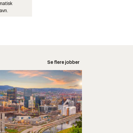
matisk
navn.
Se flere jobber