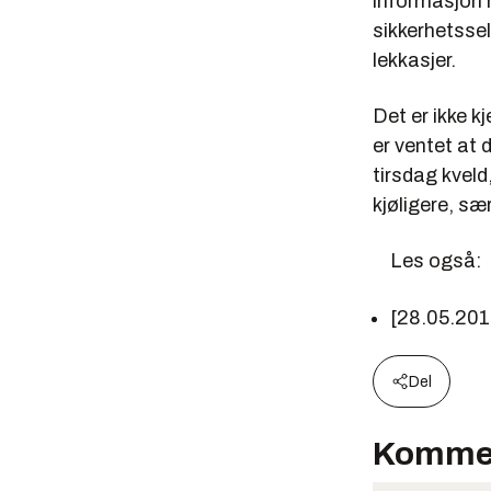
informasjon h
sikkerhetssel
lekkasjer.
Det er ikke k
er ventet at
tirsdag kveld
kjøligere, sæ
Les også:
[28.05.201
Del
Komme