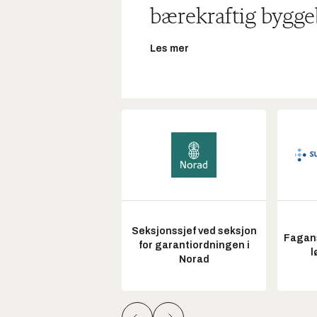
bærekraftig bygge
Les mer
Seksjonssjef ved seksjon
Fagans
for garantiordningen i
l
Norad