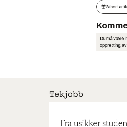
Gi bort arti
Komme
Du må være in
oppretting av
Fra usikker studen