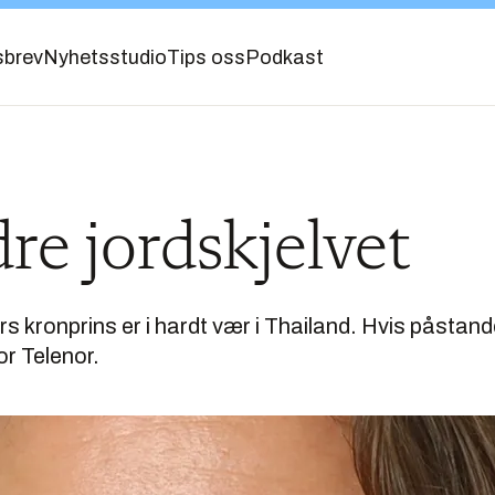
sbrev
Nyhetsstudio
Tips oss
Podkast
re jordskjelvet
s kronprins er i hardt vær i Thailand. Hvis påstande
r Telenor.