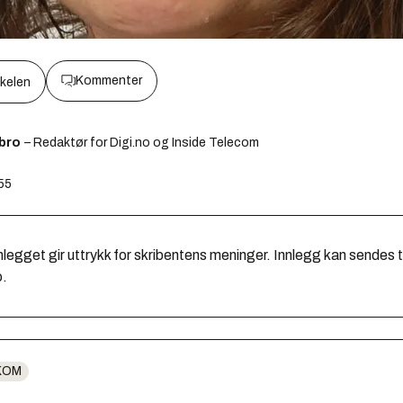
Kommenter
kkelen
ebro
– Redaktør for Digi.no og Inside Telecom
:55
legget gir uttrykk for skribentens meninger. Innlegg kan sendes ti
o.
KOM