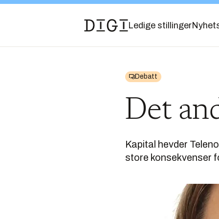
Ledige stillinger
Nyhet
Debatt
Det and
Kapital hevder Telenor
store konsekvenser fo