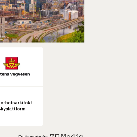
kerhetsarkitekt
Skyplattform