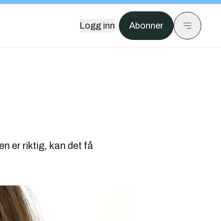
Logg inn
Abonner
n er riktig, kan det få