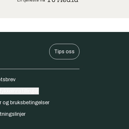
En tjeneste fra
Tips oss
tsbrev
ykkeinnstillinger
r og bruksbetingelser
tningslinjer