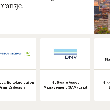
bransje!
varlig teknologi og
Software Asset
Sik
øsningsdesign
Management (SAM) Lead