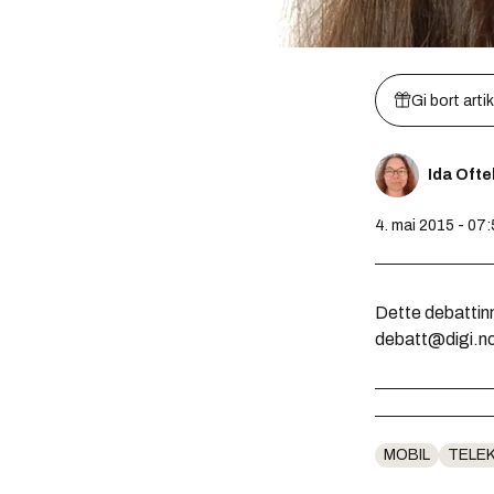
Gi bort arti
Ida Oft
4. mai 2015 - 07
Dette debattinn
debatt@digi.n
MOBIL
TELE