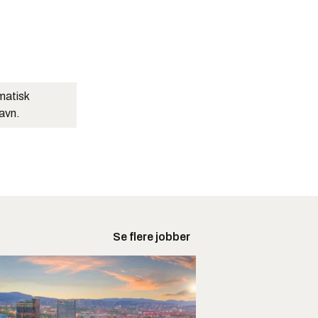
matisk
navn.
Se flere jobber