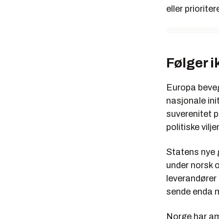
eller priorit
Følger i
Europa beveg
nasjonale in
suverenitet p
politiske vil
Statens nye g
under norsk 
leverandører 
sende enda m
Norge har am