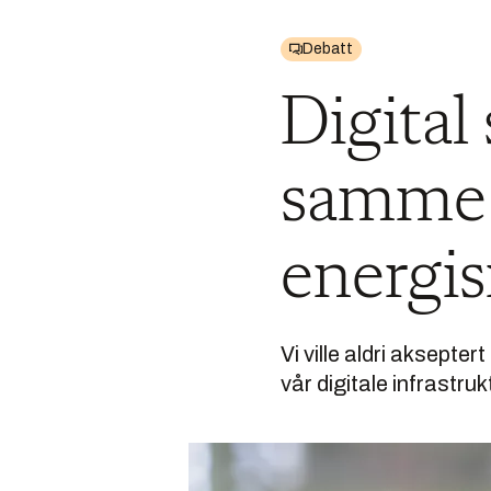
Debatt
Digital
samme 
energis
Vi ville aldri aksepte
vår digitale infrastru