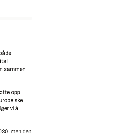
 både
ital
 Den sammen
tøtte opp
uropeiske
ger vi å
2030, men den