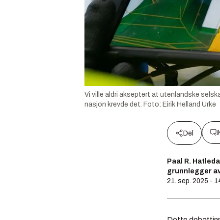
Vi ville aldri akseptert at utenlandske sel
nasjon krevde det.
Foto:
Eirik Helland Urke
Del
Paal R. Hatleda
grunnlegger av
21. sep. 2025 - 1
Dette debattinn