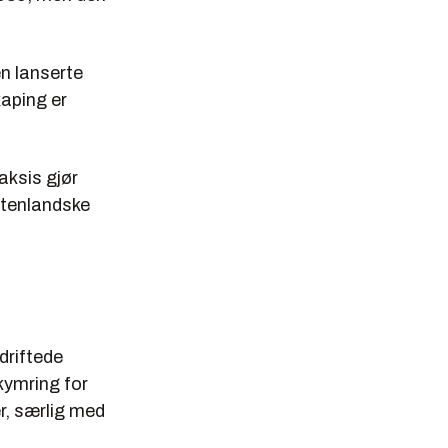
n lanserte
kaping er
aksis gjør
 utenlandske
driftede
kymring for
r, særlig med