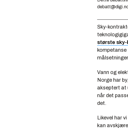
debatt@digi.n
Sky-kontrak
teknologigig
største sky-
kompetanse o
målsetninger
Vann og elekt
Norge har byg
akseptert at
når det passe
det.
Likevel har v
kan avskjære 