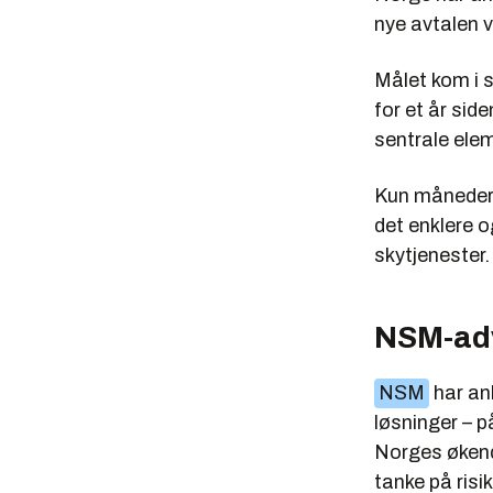
nye avtalen 
Målet kom i 
for et år sid
sentrale ele
Kun måneder s
det enklere og
skytjenester.
NSM-adv
NSM
har anb
løsninger – p
Norges økend
tanke på risik