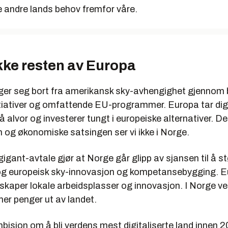
ere andre lands behov fremfor våre.
kke resten av Europa
er seg bort fra amerikansk sky-avhengighet gjennom
itiativer og omfattende EU-programmer. Europa tar dig
å alvor og investerer tungt i europeiske alternativer.
jen og økonomiske satsingen ser vi ikke i Norge.
igant-avtale gjør at Norge går glipp av sjansen til å s
og europeisk sky-innovasjon og kompetansebygging. E
skaper lokale arbeidsplasser og innovasjon. I Norge vel
er penger ut av landet.
bisjon om å bli verdens mest digitaliserte land innen 