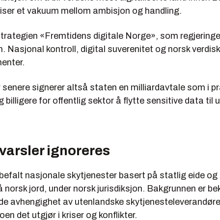
viser et vakuum mellom ambisjon og handling.
strategien «Fremtidens digitale Norge», som regjeringe
en. Nasjonal kontroll, digital suverenitet og norsk verdis
menter.
enere signerer altså staten en milliardavtale som i pr
 billigere for offentlig sektor å flytte sensitive data til
arsler ignoreres
efalt nasjonale skytjenester basert på statlig eide og 
å norsk jord, under norsk jurisdiksjon. Bakgrunnen er be
e avhengighet av utenlandske skytjenesteleverandøre
oen det utgjør i kriser og konflikter.