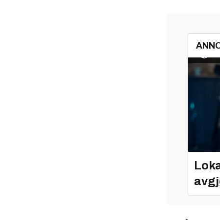
ANN
Loka
avgj