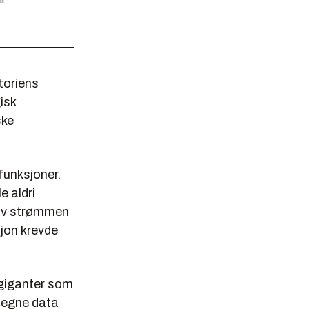
toriens
isk
ske
funksjoner.
e aldri
 av strømmen
sjon krevde
h-giganter som
e egne data