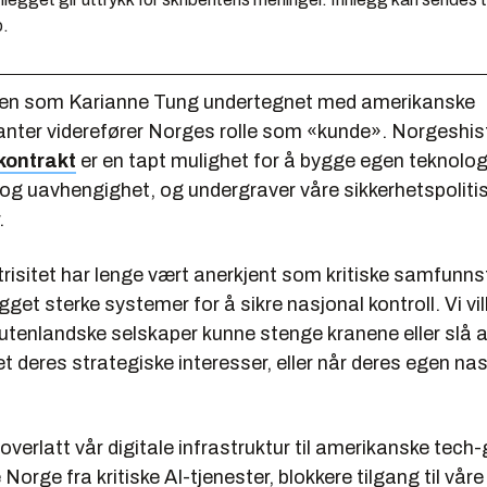
o.
ten som Karianne Tung undertegnet med amerikanske
anter viderefører Norges rolle som «kunde». Norgeshis
kontrakt
er en tapt mulighet for å bygge egen teknolog
g uavhengighet, og undergraver våre sikkerhetspoliti
.
risitet har lenge vært anerkjent som kritiske samfunns
get sterke systemer for å sikre nasjonal kontroll. Vi vill
 utenlandske selskaper kunne stenge kranene eller slå
t deres strategiske interesser, eller når deres egen na
i overlatt vår digitale infrastruktur til amerikanske tec
Norge fra kritiske AI-tjenester, blokkere tilgang til vår