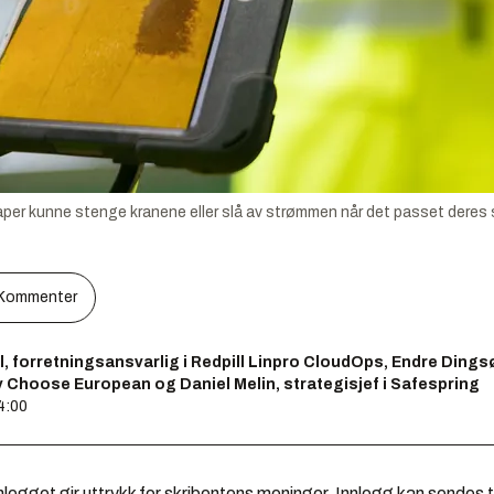
skaper kunne stenge kranene eller slå av strømmen når det passet deres s
Kommenter
l, forretningsansvarlig i Redpill Linpro CloudOps, Endre Dingsør
 Choose European og Daniel Melin, strategisjef i Safespring
4:00
legget gir uttrykk for skribentens meninger. Innlegg kan sendes ti