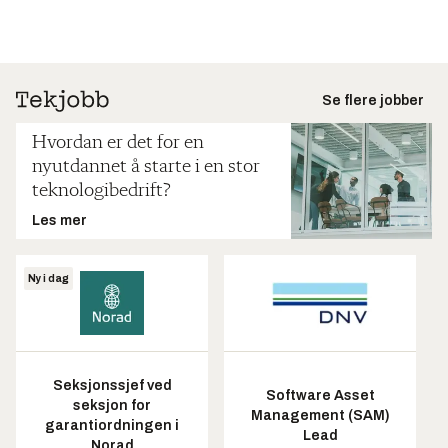
Se flere jobber
Hvordan er det for en
nyutdannet å starte i en stor
teknologibedrift?
Les mer
Ny i dag
Seksjonssjef ved
Software Asset
seksjon for
Management (SAM)
garantiordningen i
Lead
Norad