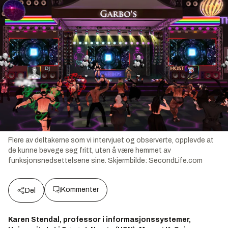
Flere av deltakerne som vi intervjuet og observerte, opplevde at
de kunne bevege seg fritt, uten å være hemmet av
funksjonsnedsettelsene sine.
Skjermbilde:
SecondLife.com
Kommenter
Del
Karen Stendal, professor i informasjonssystemer,