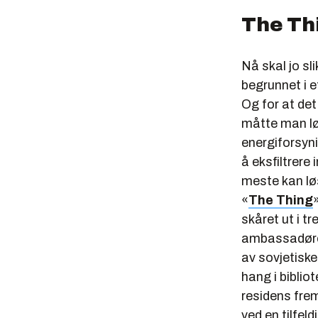
The Th
Nå skal jo sl
begrunnet i 
Og for at det
måtte man l
energiforsyn
å eksfiltrere
meste kan lø
«
The Thing
skåret ut i 
ambassadøren
av sovjetiske
hang i bibli
residens frem
ved en tilfel