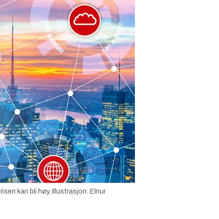
isen kan bli høy.
Illustrasjon:
Elnur