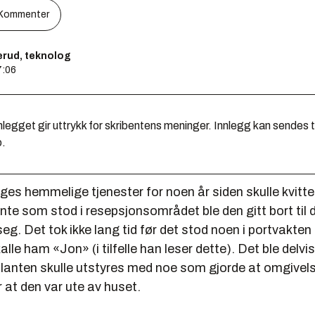
Kommenter
rud, teknolog
7:06
legget gir uttrykk for skribentens meninger. Innlegg kan sendes ti
o.
ges hemmelige tjenester for noen år siden skulle kvitt
nte som stod i resepsjonsområdet ble den gitt bort til 
g. Det tok ikke lang tid før det stod noen i portvakten
alle ham «Jon» (i tilfelle han leser dette). Det ble delvi
 planten skulle utstyres med noe som gjorde at omgive
r at den var ute av huset.