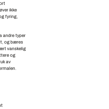
ort
øver ikke
og fyring,
a andre typer
rt, og bæres
vært vanskelig
ttere og
ruk av
normalen.
nt