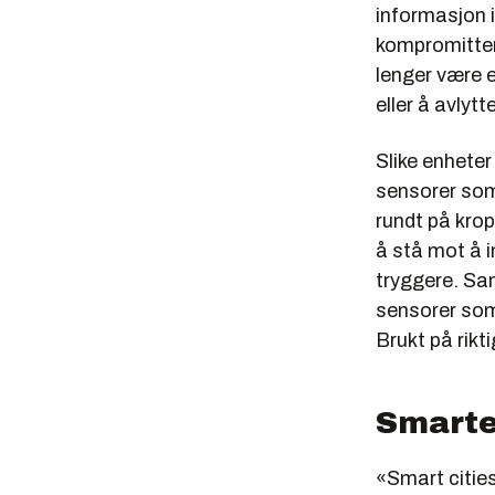
informasjon i
kompromitteri
lenger være e
eller å avlyt
Slike enhete
sensorer som
rundt på krop
å stå mot å i
tryggere. Sa
sensorer som 
Brukt på rikt
Smarte
«Smart citie