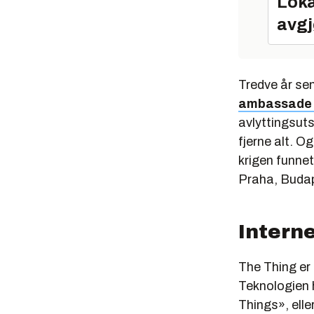
Loka
avgj
Tredve år se
ambassade 
avlyttingsuts
fjerne alt. 
krigen funnet
Praha, Budap
Interne
The Thing
er 
Teknologien h
Things»,
elle