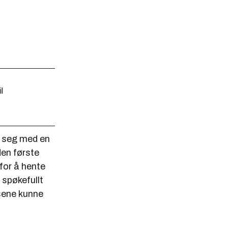
l
e seg med en
den første
 for å hente
s spøkefullt
lsene kunne