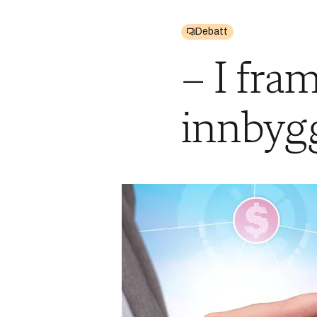
Debatt
– I fra
innbyg