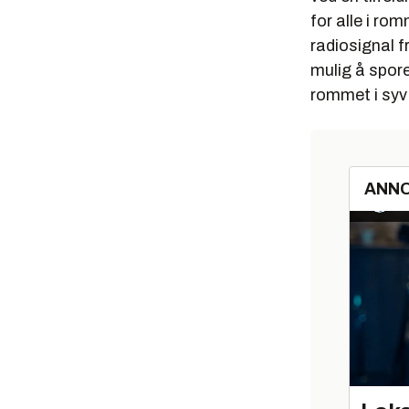
for alle i ro
radiosignal f
mulig å spore
rommet i syv 
ANN