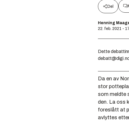
Del
Henning Maage
22. feb. 2021 - 1
Dette debattinn
debatt@digi.n
Da en av Nor
stor pottepla
som meldte se
den. La oss k
foreslått at
avlyttes ette