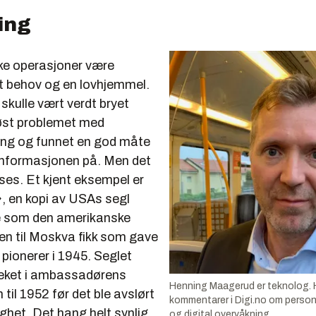
ing
ike operasjoner være
et behov og en lovhjemmel.
 skulle vært verdt bryet
øst problemet med
ing og funnet en god måte
 informasjonen på. Men det
ses. Et kjent eksempel er
», en kopi av USAs segl
tre som den amerikanske
 til Moskva fikk som gave
 pionerer i 1945. Seglet
oteket i ambassadørens
Henning Maagerud er teknolog. H
 til 1952 før det ble avslørt
kommentarer i Digi.no om person
dighet. Det hang helt synlig
og digital overvåkning.