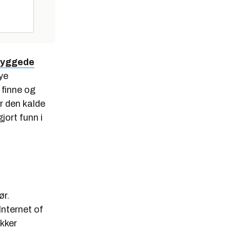
ybyggede
mye
 finne og
r den kalde
jort funn i
ør.
Internet of
ekker