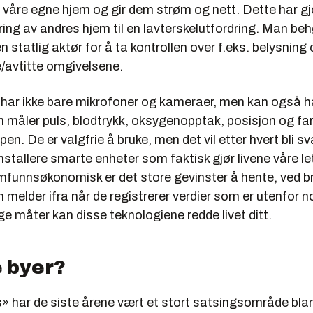
 våre egne hjem og gir dem strøm og nett. Dette har gj
ng av andres hjem til en lavterskelutfordring. Man beh
n statlig aktør for å ta kontrollen over f.eks. belysning 
te/avtitte omgivelsene.
r har ikke bare mikrofoner og kameraer, men kan også h
 måler puls, blodtrykk, oksygenopptak, posisjon og fa
pen. De er valgfrie å bruke, men det vil etter hvert bli s
nstallere smarte enheter som faktisk gjør livene våre le
mfunnsøkonomisk er det store gevinster å hente, ved b
melder ifra når de registrerer verdier som er utenfor 
ige måter kan disse teknologiene redde livet ditt.
 byer?
s»
har de siste årene vært et stort satsingsområde bla