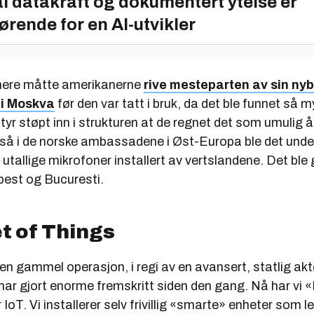
l datakraft og dokumentert ytelse er
ørende for en AI-utvikler
nere måtte amerikanerne
rive mesteparten av sin n
i Moskva
før den var tatt i bruk, da det ble funnet så 
tyr støpt inn i strukturen at de regnet det som umulig å
Også i de norske ambassadene i Øst-Europa ble det unde
 utallige mikrofoner installert av vertslandene. Det ble g
est og Bucuresti.
t of Things
en gammel operasjon, i regi av en avansert, statlig akt
ar gjort enorme fremskritt siden den gang. Nå har vi «
r
IoT.
Vi installerer selv frivillig «smarte» enheter som l