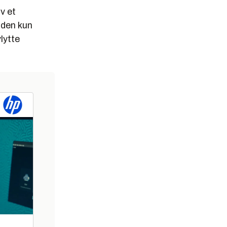
v et
 den kun
lytte