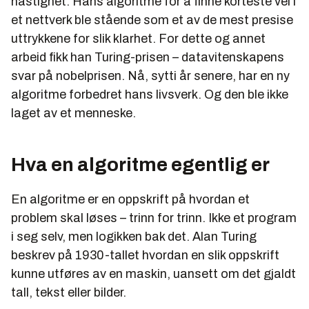
hastighet. Hans algoritme for å finne korteste vei i
et nettverk ble stående som et av de mest presise
uttrykkene for slik klarhet. For dette og annet
arbeid fikk han Turing-prisen – datavitenskapens
svar på nobelprisen. Nå, sytti år senere, har en ny
algoritme forbedret hans livsverk. Og den ble ikke
laget av et menneske.
Hva en algoritme egentlig er
En algoritme er en oppskrift på hvordan et
problem skal løses – trinn for trinn. Ikke et program
i seg selv, men logikken bak det. Alan Turing
beskrev på 1930-tallet hvordan en slik oppskrift
kunne utføres av en maskin, uansett om det gjaldt
tall, tekst eller bilder.