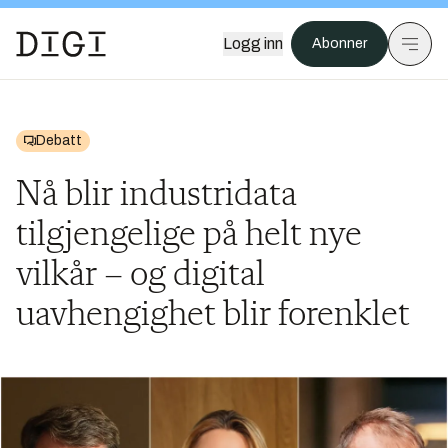
Logg inn
Abonner
Debatt
Nå blir industridata
tilgjengelige på helt nye
vilkår – og digital
uavhengighet blir forenklet