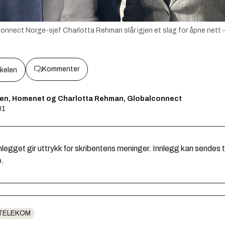
nect Norge-sjef Charlotta Rehman slår igjen et slag for åpne nett – 
Kommenter
kkelen
sen, Homenet og Charlotta Rehman, Globalconnect
01
legget gir uttrykk for skribentens meninger. Innlegg kan sendes ti
o.
TELEKOM