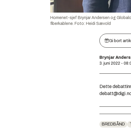
Homenet-sjef Brynjar Andersen og Globalcon
fiberkablene.
Foto:
Heidi Sævold
Gi bort arti
Brynjar Ander
3. juni 2022 - 08:
Dette debattinn
debatt@digi.n
BREDBÅND