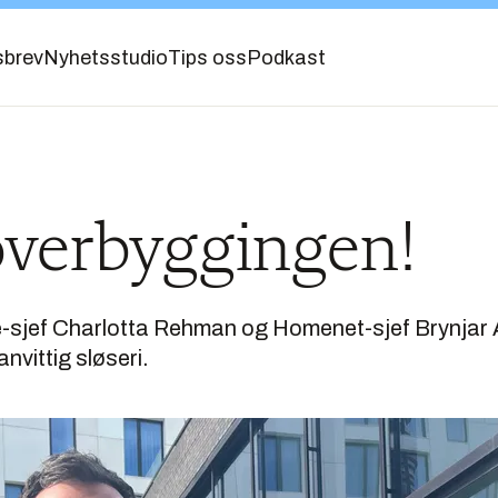
sbrev
Nyhetsstudio
Tips oss
Podkast
overbyggingen!
sjef Charlotta Rehman og Homenet-sjef Brynjar 
vanvittig sløseri.