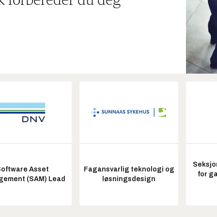
ik forbereder du deg
Seksjo
oftware Asset
Fagansvarlig teknologi og
for g
ement (SAM) Lead
løsningsdesign