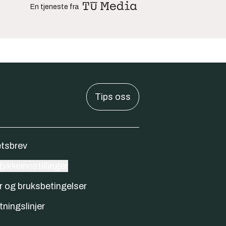
En tjeneste fra
Tips oss
tsbrev
ykkeinnstillinger
r og bruksbetingelser
tningslinjer