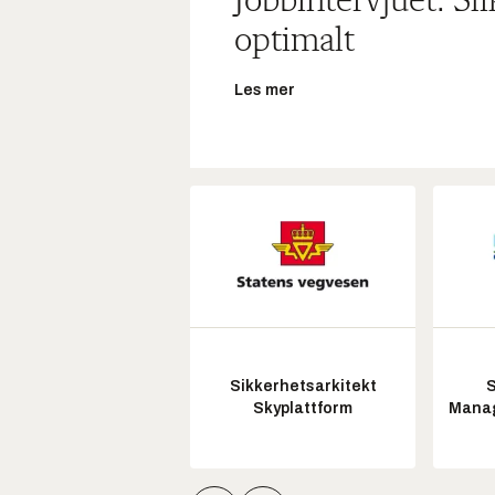
Jobbintervjuet: Sl
optimalt
Les mer
Sikkerhetsarkitekt
S
Skyplattform
Manag