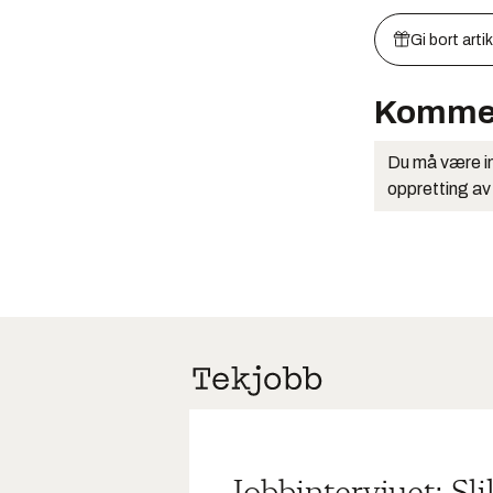
Gi bort arti
Komme
Du må være in
oppretting av