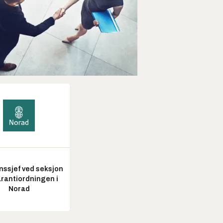
nssjef ved seksjon
arantiordningen i
Norad