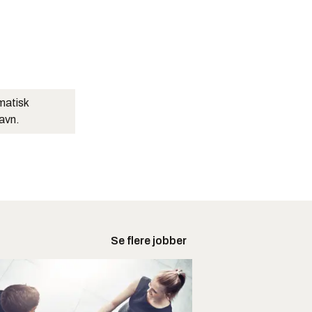
matisk
navn.
Se flere jobber