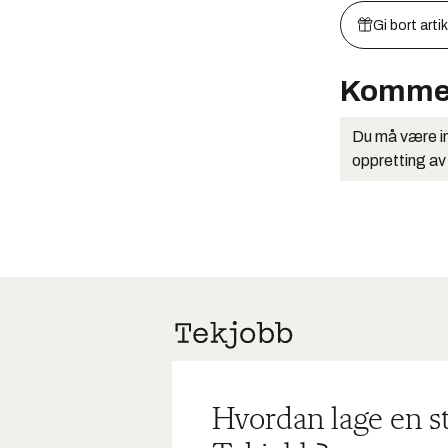
Gi bort arti
Komme
Du må være in
oppretting av
Hvordan lage en s