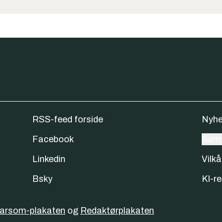
RSS-feed forside
Nyhe
Facebook
Samt
Linkedin
Vilkå
Bsky
KI-re
varsom-plakaten
og
Redaktørplakaten