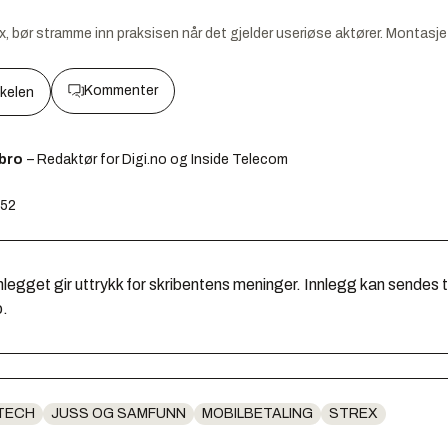
, bør stramme inn praksisen når det gjelder useriøse aktører.
Montasje
Kommenter
kkelen
ebro
– Redaktør for Digi.no og Inside Telecom
:52
legget gir uttrykk for skribentens meninger. Innlegg kan sendes ti
o.
NTECH
JUSS OG SAMFUNN
MOBILBETALING
STREX