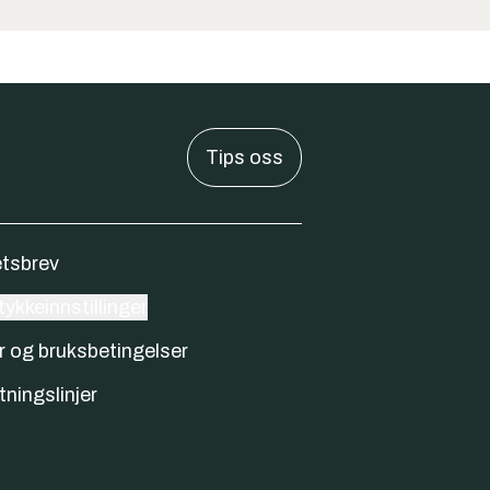
Tips oss
tsbrev
ykkeinnstillinger
r og bruksbetingelser
tningslinjer