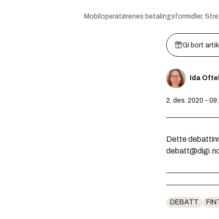
Mobiloperatørenes betalingsformidler, Strex
Gi bort arti
Ida Oft
2. des. 2020 - 09
Dette debattinn
debatt@digi.n
DEBATT
FI