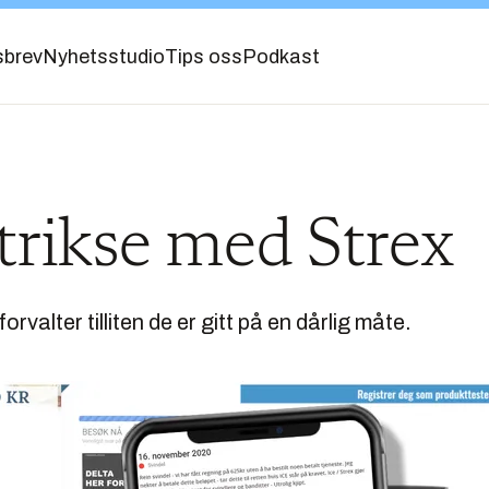
sbrev
Nyhetsstudio
Tips oss
Podkast
trikse med Strex
forvalter tilliten de er gitt på en dårlig måte.