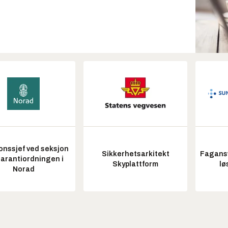
onssjef ved seksjon
Sikkerhetsarkitekt
Fagansv
garantiordningen i
Skyplattform
lø
Norad