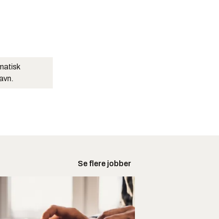
matisk
navn.
Se flere jobber